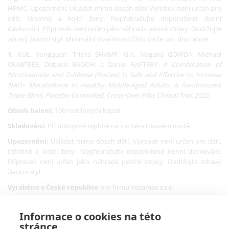
HPMC. Upozornění: Ukládat mimo dosah dětí! Výrobek není určen pro
děti, těhotné a kojící ženy. Nepřekračujte doporučené denní
dávkování. Přípravek není určen jako náhrada pestré stravy. Dodržujte
zdravý životní styl. Minimální trvanlivost/číslo šarže: viz. dno láhve.
1.
XUE, Yongquan, Trisha SHAMP, G.A. Nagana GOWDA, Michael
CRABTREE, Debasis BAGCHI a Daniel RAFTERY.
A Combination of
Nicotinamide and D-Ribose (RiaGev) Is Safe and Effective to Increase
NAD+ Metabolome in Healthy Middle-Aged Adults: A Randomized,
Triple-Blind, Placebo-Controlled, Cross-Over Pilot Clinical Trial
. 2022.
Obsah balení:
100 rostlinných kapslí
Skladování:
Při pokojové teplotě na suchém tmavém místě.
Upozornění:
Ukládat mimo dosah dětí. Výrobek není určen pro děti,
těhotné a kojící ženy. Nepřekračujte doporučené denní dávkování.
Přípravek není určen jako náhrada pestré stravy. Dodržujte zdravý
životní styl.
Vyráběno v České republice
pro firmu Votamax s.r.o.
Informace o cookies na této
stránce