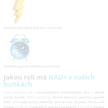
Pomáhá přeměnit potravu na energii
Pomáhá
upravit cirkadiánní rytmus
Jakou roli má
NAD+ v našich
buňkách
Hraje důležitou roli v
energetickém metabolismu těla
a
zdravé
funkci buněk
. NAD+ podporuje
zdravé stárnutí, pomáhá opravit
DNA, činí naše buňky odolnější vůči stresu, zároveň chrání náš
mozek
, podílí se na
přeměně potravy na energii
a pomáhá
upravit