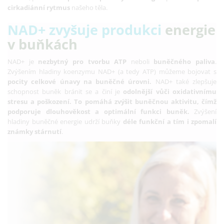
cirkadiánní rytmus
našeho těla.
NAD+
zvyšuje produkci
energie
v buňkách
NAD+ je
nezbytný pro tvorbu ATP
neboli
buněčného paliva
.
Zvýšením hladiny koenzymu NAD+ (a tedy ATP) můžeme bojovat s
pocity celkové únavy na buněčné úrovni.
NAD+ také zlepšuje
schopnost buněk bránit se a činí je
odolnější vůči oxidativnímu
stresu a poškození.
To pomáhá zvýšit buněčnou aktivitu, čímž
podporuje dlouhověkost
a
optimální funkci buněk
.
Zvýšení
hladiny buněčné energie udrží buňky
déle funkční a tím i zpomalí
známky stárnutí
.