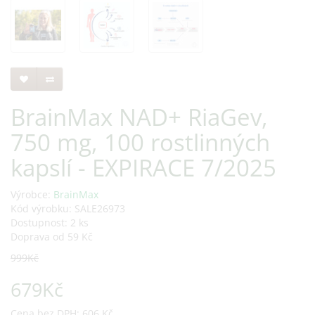
BrainMax NAD+ RiaGev,
750 mg, 100 rostlinných
kapslí - EXPIRACE 7/2025
Výrobce:
BrainMax
Kód výrobku: SALE26973
Dostupnost: 2 ks
Doprava od 59 Kč
999Kč
679Kč
Cena bez DPH: 606 Kč