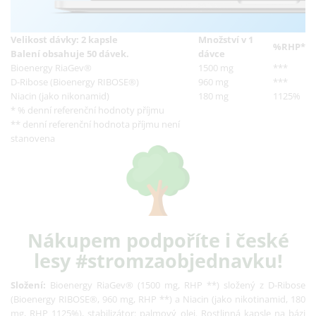
Velikost dávky: 2 kapsle
Množství v 1
%RHP*
Balení obsahuje 50 dávek.
dávce
Bioenergy RiaGev®
1500 mg
***
D-Ribose (Bioenergy RIBOSE®)
960 mg
***
Niacin (jako nikonamid)
180 mg
1125%
* % denní referenční hodnoty příjmu
** denní referenční hodnota příjmu není
stanovena
Nákupem podpoříte i české
lesy #stromzaobjednavku!
Složení:
Bioenergy RiaGev® (1500 mg, RHP **) složený z D-Ribose
(Bioenergy RIBOSE®, 960 mg, RHP **) a Niacin (jako nikotinamid, 180
mg, RHP 1125%), stabilizátor: palmový olej. Rostlinná kapsle na bázi