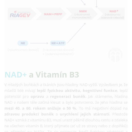
NAD+
a Vitamín B3
V mladých buňkách a tkáních jsou hladiny NAD vyšší. Výsledkem je, že
mladší lidé mívají
lepší fyzickou aktivitu, kognitivní funkce
, lepší
potenciál pro
opravu
a
regeneraci buněk
. Jak stárneme, hladina
NAD v našem těle začíná klesat a
bylo potvrzeno, že jeho hladina se
mezi 40. a 60. rokem snižuje o 50 %.
To má negativní dopad na
zdravou produkci buněk
a
urychlení jejich stárnutí
. Přestože
NAD+ vzniká z vitamínu B3, musí urazit pěkně dlouhou cestu a zdaleka
ne všechen vitamín B, který přijmete (ať už ze stravy nebo z doplňků)
se přemění na NAD+.
To se projevuje horší fyzickou zdatností a