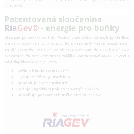
vytrvalostí.
Patentovaná sloučenina
Ria
Gev®
- energie pro buňky
RiaGev®
je patentovaná sloučenina, která efektivně
zvyšuje hladinu
NAD+
v celém těle.
V roce
2022 byla tato informace prověřená i
1
studií
, která zkoumala vliv kombinace nikotinamidu a D-ribózy.
Bylo
prokázáno, že tato kombinace
zvýšila koncentraci NAD+ v krvi
a
také
zlepšila toleranci glukózy
.
Zvyšuje hladinu NAD+
v těle
Zvyšuje množství
glutathionu
Zpomaluje
proces
stárnutí
Snižuje kognitivní pokles
související s věkem
Zabráňuje poškození buněk
volnými radikály