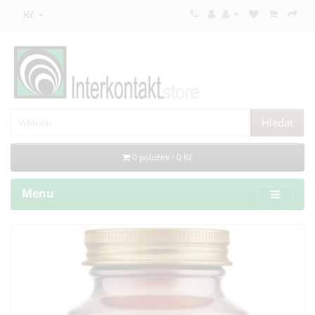
Kč
Hledat
0 položek - 0 Kč
Menu