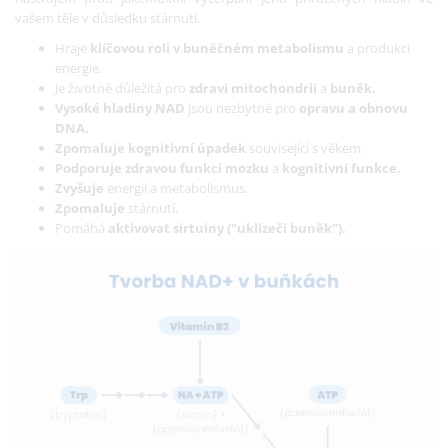
vašem těle v důsledku stárnutí.
Hraje
klíčovou roli v buněčném metabolismu
a produkci
energie.
Je životně důležitá pro
zdraví mitochondrií
a
buněk.
Vysoké hladiny NAD
jsou nezbytné pro
opravu a obnovu
DNA.
Zpomaluje kognitivní úpadek
související s věkem.
Podporuje zdravou funkci mozku
a
kognitivní funkce.
Zvyšuje
energii a metabolismus.
Zpomaluje
stárnutí.
Pomáhá
aktivovat sirtuiny ("uklizeči buněk").