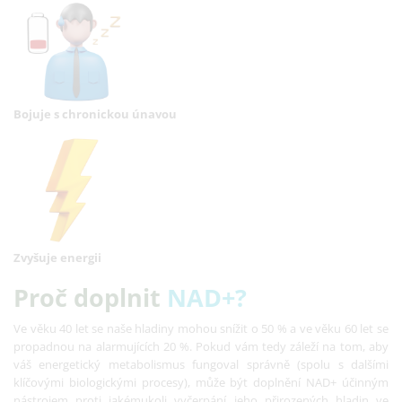
Bojuje s chronickou únavou
Zvyšuje
energii
Proč doplnit
NAD+?
Ve věku 40 let se naše hladiny mohou snížit o 50 % a ve věku 60 let se
propadnou na alarmujících 20 %. Pokud vám tedy záleží na tom, aby
váš energetický metabolismus fungoval správně (spolu s dalšími
klíčovými biologickými procesy), může být doplnění NAD+ účinným
nástrojem proti jakémukoli vyčerpání jeho přirozených hladin ve