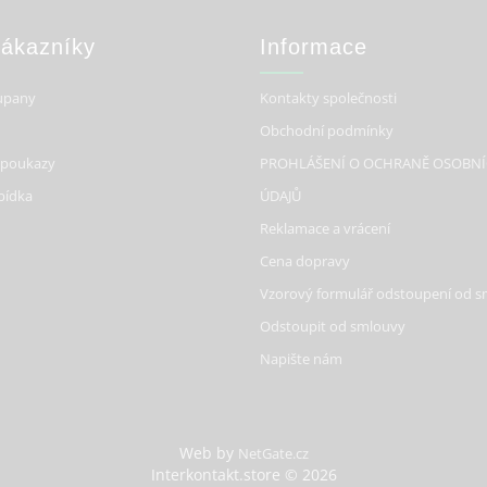
Zákazníky
Informace
upany
Kontakty společnosti
Obchodní podmínky
 poukazy
PROHLÁŠENÍ O OCHRANĚ OSOBN
bídka
ÚDAJŮ
Reklamace a vrácení
Cena dopravy
Vzorový formulář odstoupení od 
Odstoupit od smlouvy
Napište nám
Web by
NetGate.cz
Interkontakt.store © 2026