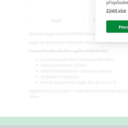
přizpůsobe
Zjistit více
Popis
Specifikace
Povo
Dřevěné regály na víno ATMOWOOD jsou pevné, stabilní a t
Regál má speciálně profilované výřezy a jednotlivá patra j
Parametry dřevěného regálu ATMOWOOD:
v
yrobeno z přírodního borovicového dřeva
úložný prostor pro 12 lahví
součástí balení návod i spojovací materiál
dodáváme v demontu
rozměr sestaveného regálu 38 x 43 cm (v x š)
Regál na víno je vyroben z masivního borovicového dřeva. 
dřeva.