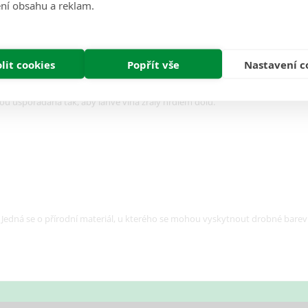
ní obsahu a reklam.
Recenze (0)
lit cookies
Popřít vše
Nastavení c
voří ideální základ každé domácí vinotéky.
sou uspořádána tak, aby lahve vína zrály hrdlem dolů.
Jedná se o přírodní materiál, u kterého se mohou vyskytnout drobné barevné