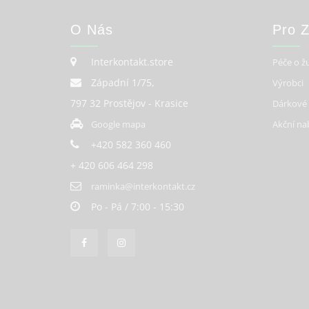
O Nás
Pro 
Interkontakt.store
Péče o ž
Západní 1/75,
Výrobci
797 32 Prostějov - Krasice
Dárkové
Google mapa
Akční na
+420 582 360 460
+ 420 606 464 298
raminka@interkontakt.cz
Po - Pá / 7:00 - 15:30