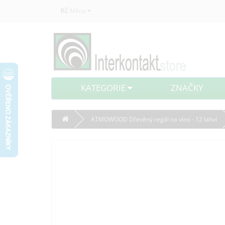
Kč
Měna
KATEGORIE
ZNAČKY
ATMOWOOD Dřevěný regál na víno - 12 lahví