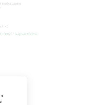
ní nedostupné
č
45 Kč
 recenzí
/
Napsat recenzi
 a
 a