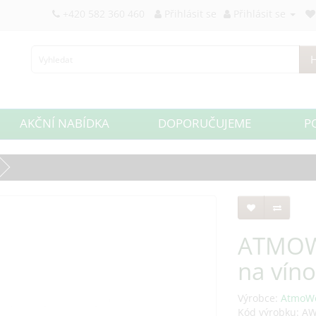
+420 582 360 460
Přihlásit se
Přihlásit se
H
AKČNÍ NABÍDKA
DOPORUČUJEME
P
ATMOW
na víno
Výrobce:
AtmoW
Kód výrobku: A