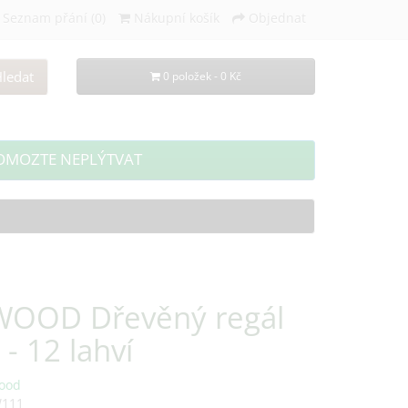
Seznam přání (0)
Nákupní košík
Objednat
ledat
0 položek - 0 Kč
OMOZTE NEPLÝTVAT
OOD Dřevěný regál
 - 12 lahví
ood
W111