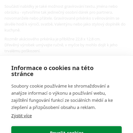
Součástí nabídky je také možnost gravírování textu, jména nebo
obrázku - vytvoříme tak jedinečný osobní dárek pro partnera,
novomanžele nebo přátele. Gravírované prkénko s věnováním se
skvěle hodí k výročí, svatbě, Valentýnu nebo jako stylový doplněk do
kuchyně.
Rozměr akáciového prkénka je přibližne 22,8 x 12,8 cm.
Dřevěný výrobek umývejte ručně, v myčce by mohlo dojít k jeho
trvalému poškození.
Informace o cookies na této
stránce
Soubory cookie používáme ke shromažďování a
analýze informací o výkonu a používání webu,
O Nás
zajištění fungování funkcí ze sociálních médií a ke
zlepšení a přizpůsobení obsahu a reklam.
Pro Zákazníky
Zjistit více
Informace
Povolit cookies