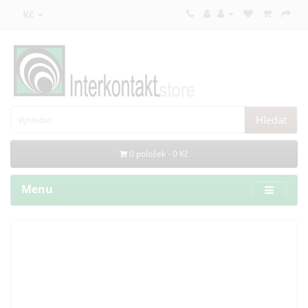
Kč
Hledat
0 položek - 0 Kč
Menu