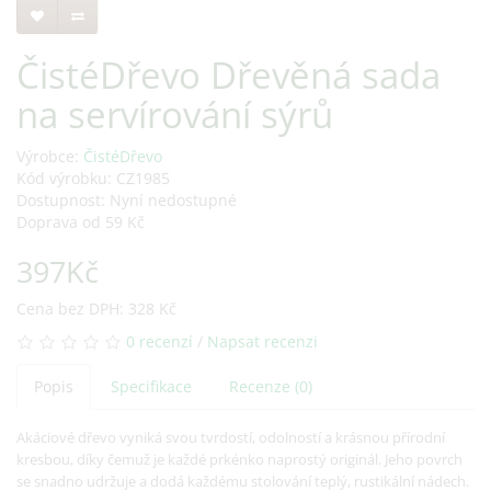
ČistéDřevo Dřevěná sada
na servírování sýrů
Výrobce:
ČistéDřevo
Kód výrobku: CZ1985
Dostupnost: Nyní nedostupné
Doprava od 59 Kč
397Kč
Cena bez DPH: 328 Kč
0 recenzí
/
Napsat recenzi
Popis
Specifikace
Recenze (0)
Akáciové dřevo vyniká svou tvrdostí, odolností a krásnou přírodní
kresbou, díky čemuž je každé prkénko naprostý originál. Jeho povrch
se snadno udržuje a dodá každému stolování teplý, rustikální nádech.