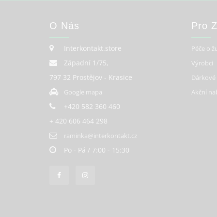
O Nás
Pro 
Interkontakt.store
Péče o ž
Západní 1/75,
Výrobci
797 32 Prostějov - Krasice
Dárkové
Google mapa
Akční na
+420 582 360 460
+ 420 606 464 298
raminka@interkontakt.cz
Po - Pá / 7:00 - 15:30