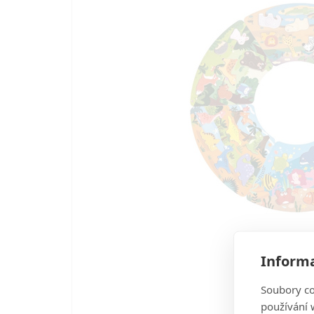
Informa
Soubory co
používání w