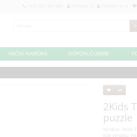
+420 582 360 460
Přihlásit se
Přihlásit se
H
AKČNÍ NABÍDKA
DOPORUČUJEME
P
2Kids 
puzzle
Výrobce:
2Kids T
Kód výrobku: H6