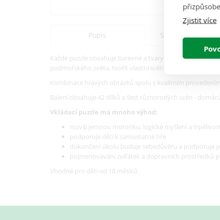
přizpůsobe
Zjistit více
Popis
Specifikace
Povo
Každé puzzle obsahuje barevné a tvary, které se dají vklá
podmořského světa, tvořit vlastní scény a hrát si podle své
Kombinace hravých obrázků spolu s kvalitním provedením 
Balení obsahuje 42 dílků a šest různorodých scén - domácí,
Vkládací puzzle má mnoho výhod:
rozvíjí jemnou motoriku, logické myšlení a trpělivos
podporuje děti k samostatné hře
dokončení úkolu buduje sebedůvěru a podporuje p
pojmenovávání zvířátek a dopravních prostředků p
Vhodné pro děti od 18 měsíců.