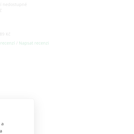
ní nedostupné
č
89 Kč
 recenzí
/
Napsat recenzi
 a
 a