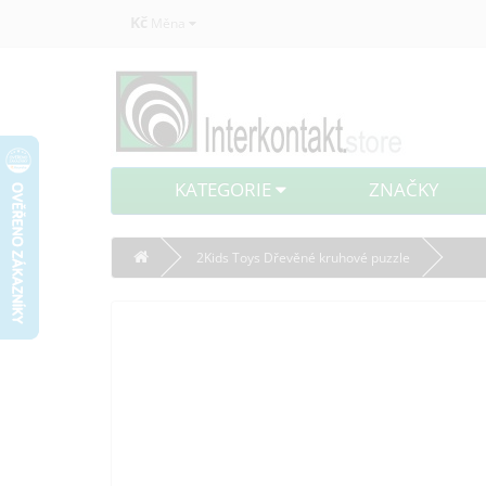
Kč
Měna
KATEGORIE
ZNAČKY
2Kids Toys Dřevěné kruhové puzzle