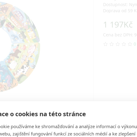
Dostupnost: Ny
Doprava od 59 K
1 197Kč
Cena bez DPH: 9
0
ce o cookies na této stránce
okie používáme ke shromažďování a analýze informací o výkonu
ebu, zajištění fungování funkcí ze sociálních médií a ke zlepšení