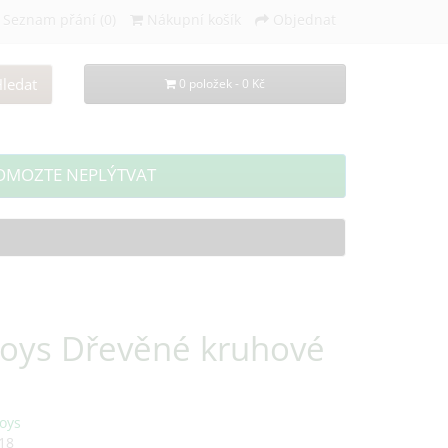
Seznam přání (0)
Nákupní košík
Objednat
ledat
0 položek - 0 Kč
OMOZTE NEPLÝTVAT
Toys Dřevěné kruhové
oys
18