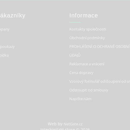
Zákazníky
Informace
upany
Kontakty společnosti
Obchodní podmínky
 poukazy
PROHLÁŠENÍ O OCHRANĚ OSOBN
bídka
ÚDAJŮ
Reklamace a vrácení
Cena dopravy
Vzorový formulář odstoupení od 
Odstoupit od smlouvy
Napište nám
Web by
NetGate.cz
Interkontakt.store © 2026