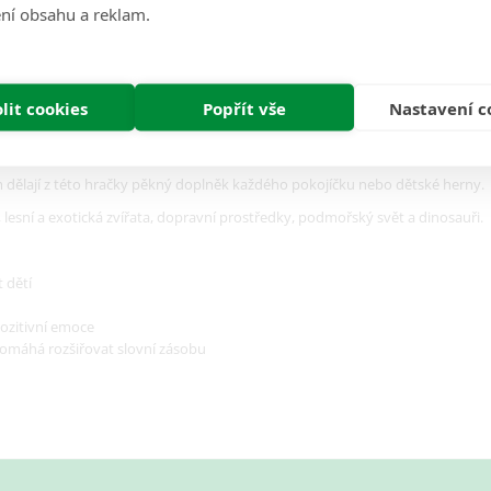
ní obsahu a reklam.
Recenze (0)
lit cookies
Popřít vše
Nastavení c
dat do výřezů, nebo je využít samostatně při volné hře. Díky tomu mohou dět
 fantazie.
dělají z této hračky pěkný doplněk každého pokojíčku nebo dětské herny.
 lesní a exotická zvířata, dopravní prostředky, podmořský svět a dinosauři.
t dětí
ozitivní emoce
omáhá rozšiřovat slovní zásobu