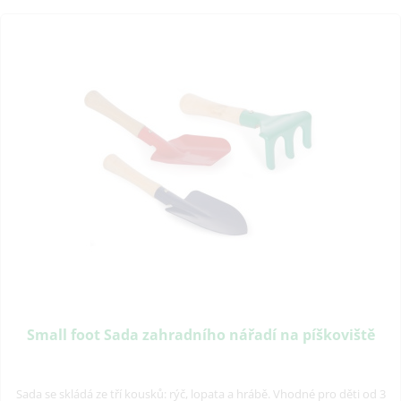
Small foot Sada zahradního nářadí na píškoviště
Sada se skládá ze tří kousků: rýč, lopata a hrábě. Vhodné pro děti od 3