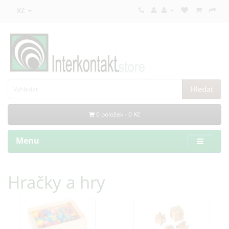
Kč
Hledat
0 položek - 0 Kč
Menu
Hračky a hry