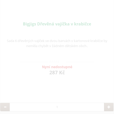
Bigjigs Dřevěná vajíčka v krabičce
Sada 6 dřevěných vajíček ve dvou barvách v kartonové krabičce by
neměla chybět v žádném dětském obch..
Nyní nedostupné
287 Kč