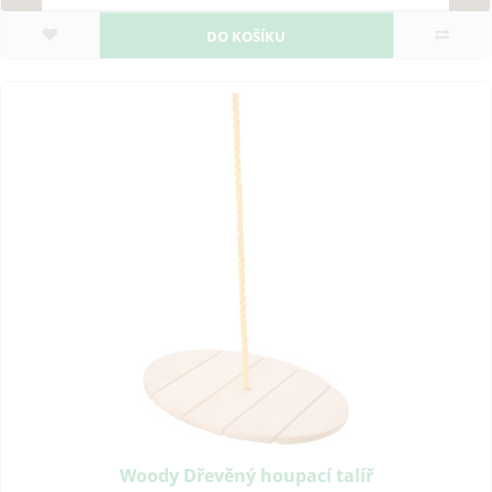
DO KOŠÍKU
Woody Dřevěný houpací talíř