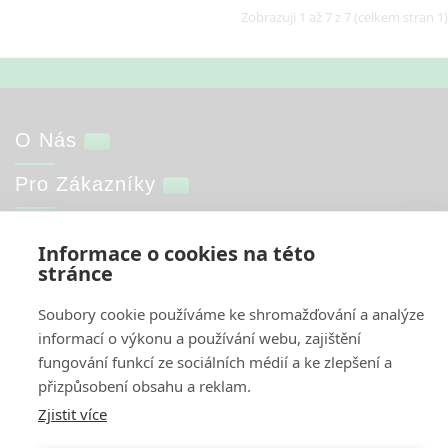
Zobrazuji 1 až 7 z 7 (celkem stran 1)
O Nás
Pro Zákazníky
Informace
Informace o cookies na této
stránce
Můj Účet
Soubory cookie používáme ke shromažďování a analýze
informací o výkonu a používání webu, zajištění
Web by
NetGate.cz
Interkontakt.store © 2026
fungování funkcí ze sociálních médií a ke zlepšení a
přizpůsobení obsahu a reklam.
Zjistit více