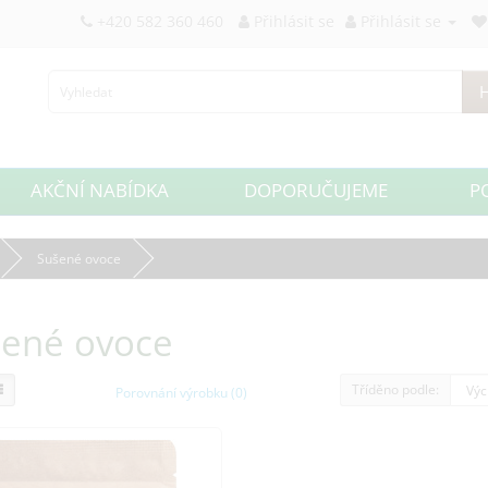
+420 582 360 460
Přihlásit se
Přihlásit se
H
AKČNÍ NABÍDKA
DOPORUČUJEME
P
Sušené ovoce
ené ovoce
Tříděno podle:
Porovnání výrobku (0)