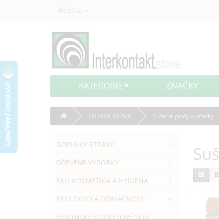
Kč
Měna
KATEGORIE
ZNAČKY
ZDRAVÁ VÝŽIVA
Sušené plody a ořechy
DOPLŇKY STRAVY
+
Suš
DŘEVĚNÉ VÝROBKY
+
EKO KOSMETIKA A HYGIENA
+
EKOLOGICKÁ DOMÁCNOST
+
EPSOMSKÉ KOUPELOVÉ SOLI