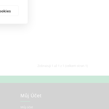
ookies
Zobrazuji 1 až 1 z 1 (celkem stran 1)
Můj Účet
Můj účet