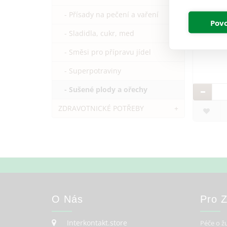
- Přísady na pečení a vaření
Povo
- Sladidla, cukr, med
- Směsi pro přípravu jídel
- Superpotraviny
- Sušené plody a ořechy
ZDRAVOTNICKÉ POTŘEBY
+
O Nás
Pro 
Interkontakt.store
Péče o ž