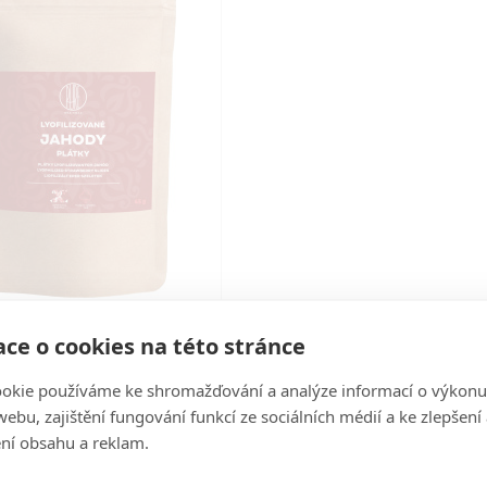
Max Pure Lyofilizované
ce o cookies na této stránce
- plátky, 45 g - EXPIRACE
10/2022
okie používáme ke shromažďování a analýze informací o výkonu
ax Pure Lyofilizované jahody -
ebu, zajištění fungování funkcí ze sociálních médií a ke zlepšení
45 g Jahody jsou sladké červené
ní obsahu a reklam.
plody jahodníku, které ..