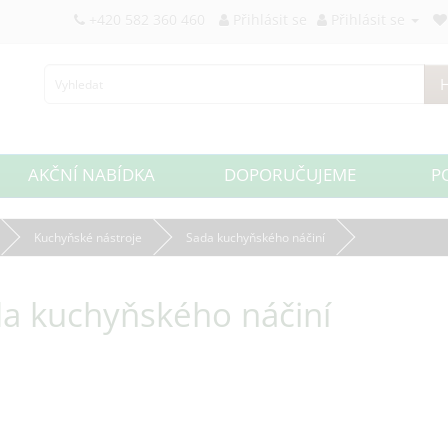
+420 582 360 460
Přihlásit se
Přihlásit se
H
AKČNÍ NABÍDKA
DOPORUČUJEME
P
Kuchyňské nástroje
Sada kuchyňského náčiní
a kuchyňského náčiní