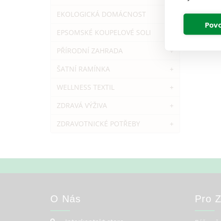
EKOLOGICKÁ DOMÁCNOST
+
Povo
EPSOMSKÉ KOUPELOVÉ SOLI
PŘÍRODNÍ ZAHRADA
+
ŠATNÍ RAMÍNKA
+
WELLNESS TEXTIL
+
ZDRAVÁ VÝŽIVA
+
ZDRAVOTNICKÉ POTŘEBY
+
O Nás
Pro 