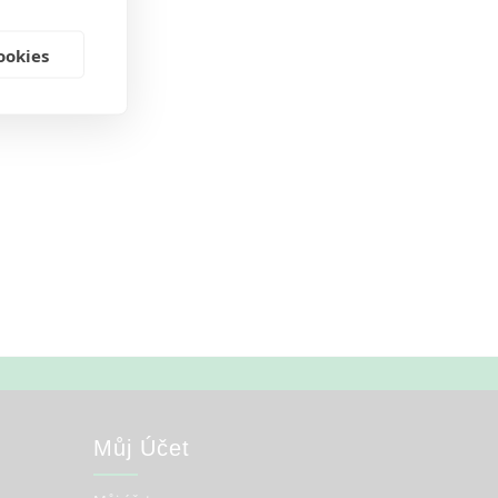
ookies
Můj Účet