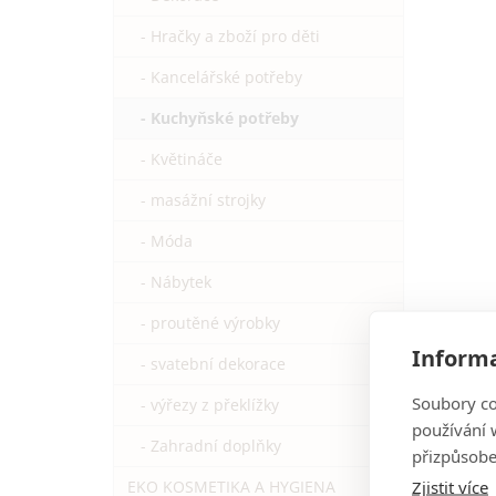
- Hračky a zboží pro děti
- Kancelářské potřeby
- Kuchyňské potřeby
- Květináče
- masážní strojky
- Móda
- Nábytek
- proutěné výrobky
Informa
- svatební dekorace
Soubory co
- výřezy z překlížky
používání w
- Zahradní doplňky
přizpůsobe
Zjistit více
EKO KOSMETIKA A HYGIENA
+