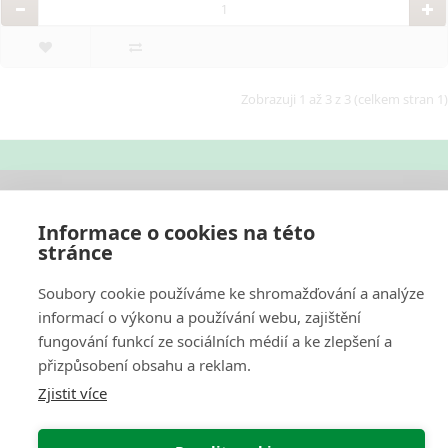
Zobrazuji 1 až 3 z 3 (celkem stran 1)
O Nás
Informace o cookies na této
stránce
Pro Zákazníky
Soubory cookie používáme ke shromažďování a analýze
Informace
informací o výkonu a používání webu, zajištění
fungování funkcí ze sociálních médií a ke zlepšení a
Můj Účet
přizpůsobení obsahu a reklam.
Zjistit více
Web by
NetGate.cz
Interkontakt.store © 2026