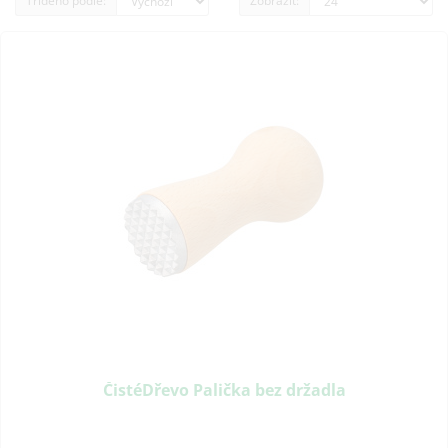
Tříděno podle:
Zobrazit:
ČistéDřevo Palička bez držadla