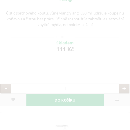
Čistič sprchového koutu, vůně ylang ylang, 830 ml, udržuje koupelnu
voňavou a čistou bez práce, účinně rozpouští a zabraňuje usazování
zbytků mýdla, netoxické složení
Skladem
111 Kč
DO KOŠÍKU