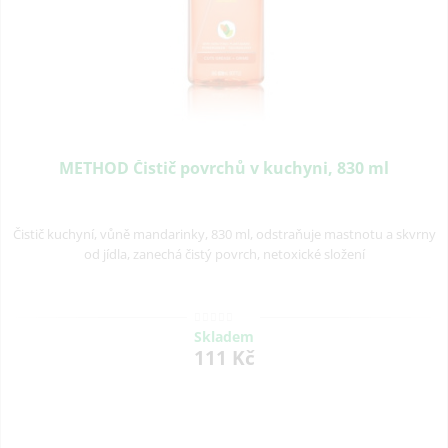
METHOD Čistič povrchů v kuchyni, 830 ml
Čistič kuchyní, vůně mandarinky, 830 ml, odstraňuje mastnotu a skvrny
od jídla, zanechá čistý povrch, netoxické složení
Skladem
111 Kč