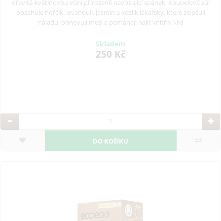
dřevitě-květinovou vůní přirozeně navozující spánek. Koupelová sůl
obsahuje hořčík, levanduli, jasmín a kozlík lékařský, které zlepšují
náladu, obnovují mysl a pomáhají najít vnitřní klid
Skladem
250 Kč
DO KOŠÍKU