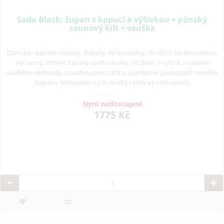
Sada Black: župan s kapucí a výšivkou + pánský
saunový kilt + osuška
Dámské i pánské župany. Župany do koupelny, do lázní, na dovolenou,
do sauny. Prostě župany všeho druhu. Můžete si vybrat z našeho
skvělého materiálu a padnoucímu střihu i perfektní „huňatostí“ nového
županu. Naleznete u nás široký výběr ve velikostech
Nyní nedostupné
1775 Kč