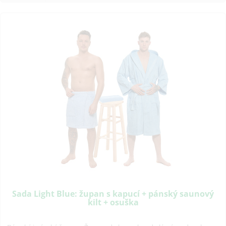
Sada Light Blue: župan s kapucí + pánský saunový
kilt + osuška