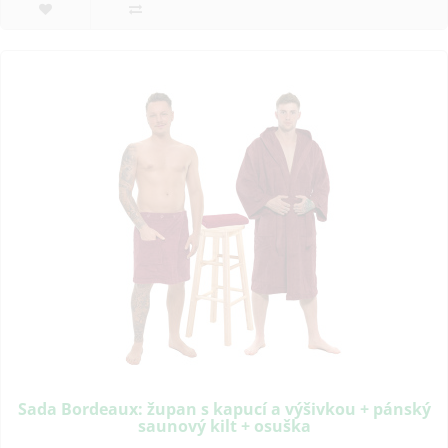
Sada Bordeaux: župan s kapucí a výšivkou + pánský
saunový kilt + osuška