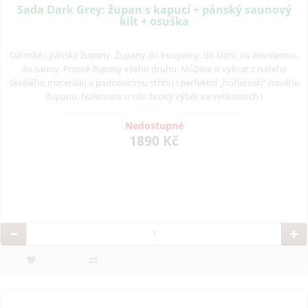
Sada Dark Grey: župan s kapucí + pánský saunový
kilt + osuška
Dámské i pánské župany. Župany do koupelny, do lázní, na dovolenou,
do sauny. Prostě župany všeho druhu. Můžete si vybrat z našeho
skvělého materiálu a padnoucímu střihu i perfektní „huňatostí“ nového
županu. Naleznete u nás široký výběr ve velikostech i
Nedostupné
1890 Kč