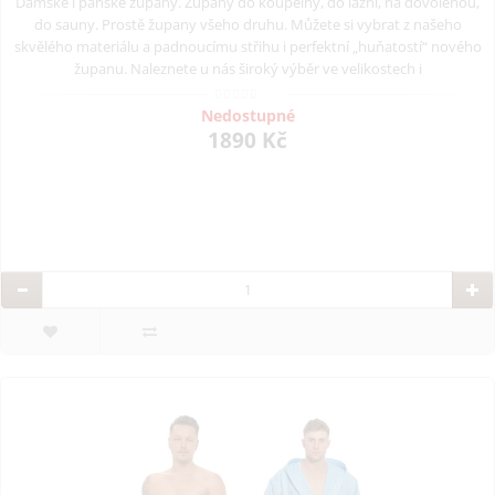
Dámské i pánské župany. Župany do koupelny, do lázní, na dovolenou,
do sauny. Prostě župany všeho druhu. Můžete si vybrat z našeho
skvělého materiálu a padnoucímu střihu i perfektní „huňatostí“ nového
županu. Naleznete u nás široký výběr ve velikostech i
Nedostupné
1890 Kč