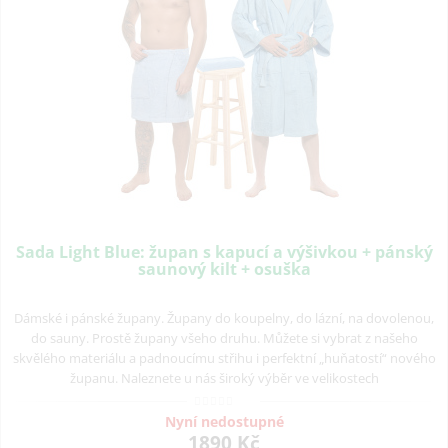
Sada Light Blue: župan s kapucí a výšivkou + pánský
saunový kilt + osuška
Dámské i pánské župany. Župany do koupelny, do lázní, na dovolenou,
do sauny. Prostě župany všeho druhu. Můžete si vybrat z našeho
skvělého materiálu a padnoucímu střihu i perfektní „huňatostí“ nového
županu. Naleznete u nás široký výběr ve velikostech
Nyní nedostupné
1890 Kč