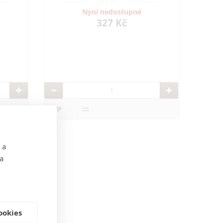
Nyní nedostupné
327 Kč
 a
 a
ookies