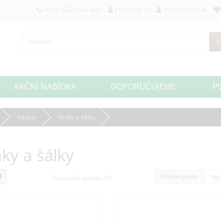
+420 582 360 460
Přihlásit se
Přihlásit se
H
AKČNÍ NABÍDKA
DOPORUČUJEME
P
Nádobí
Hrnky a šálky
ky a šálky
Tříděno podle:
Porovnání výrobku (0)