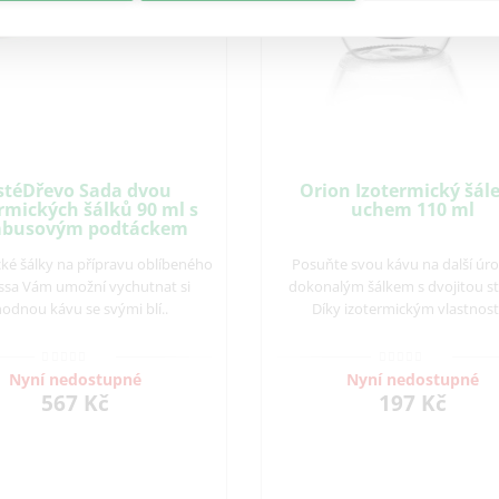
stéDřevo Sada dvou
Orion Izotermický šále
rmických šálků 90 ml s
uchem 110 ml
busovým podtáckem
cké šálky na přípravu oblíbeného
Posuňte svou kávu na další úro
ssa Vám umožní vychutnat si
dokonalým šálkem s dvojitou s
hodnou kávu se svými blí..
Díky izotermickým vlastnost
Nyní nedostupné
Nyní nedostupné
567 Kč
197 Kč