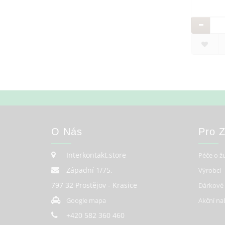
O Nás
Pro 
Interkontakt.store
Péče o ž
Západní 1/75,
Výrobci
797 32 Prostějov - Krasice
Dárkové
Google mapa
Akční na
+420 582 360 460