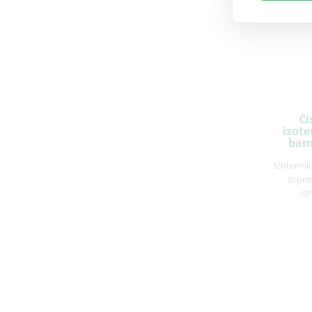
Či
izote
bam
Izotermi
espre
la