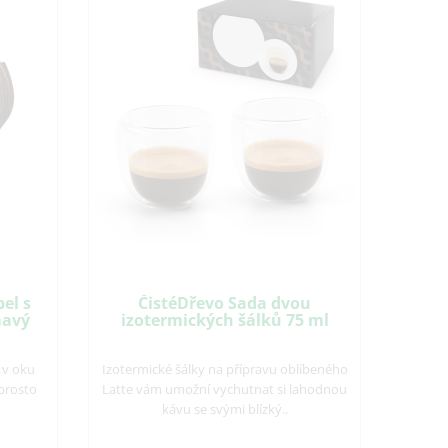
el s
ČistéDřevo Sada dvou
mavý
izotermických šálků 75 ml
 v oku
Izotermické šálky na přípravu oblíbeného
prosto
Latte vám umožní vychutnat si lahodnou
kávu se svými blízký..