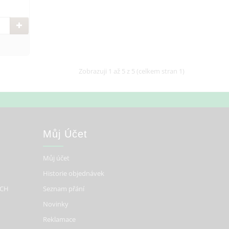
Zobrazuji 1 až 5 z 5 (celkem stran 1)
Můj Účet
Můj účet
Historie objednávek
ÍCH
Seznam přání
Novinky
Reklamace