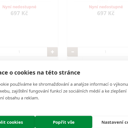
Nyní nedostupné
Nyní nedostupné
697 Kč
697 Kč
ce o cookies na této stránce
okie používáme ke shromažďování a analýze informací o výkonu
ebu, zajištění fungování funkcí ze sociálních médií a ke zlepšení
ní obsahu a reklam.
lit cookies
Popřít vše
Nastavení c