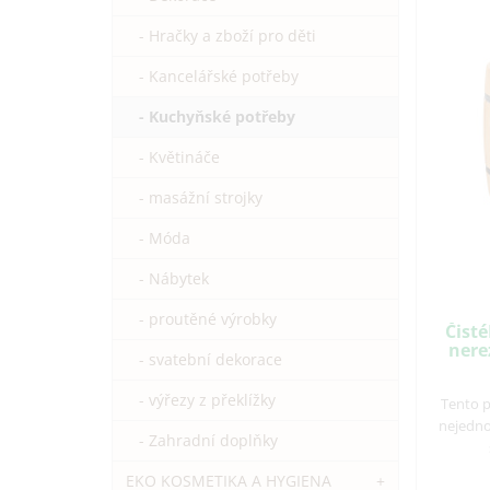
- Hračky a zboží pro děti
- Kancelářské potřeby
- Kuchyňské potřeby
- Květináče
- masážní strojky
- Móda
- Nábytek
- proutěné výrobky
Čist
nere
- svatební dekorace
- výřezy z překlížky
Tento p
nejedno
- Zahradní doplňky
EKO KOSMETIKA A HYGIENA
+