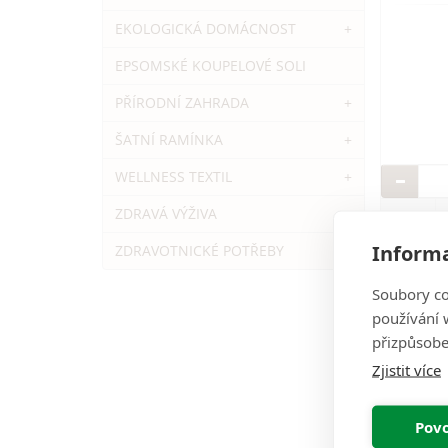
EKOLOGICKÁ DOMÁCNOST
+
EPSOMSKÉ KOUPELOVÉ SOLI
PŘÍRODNÍ ZAHRADA
+
ŠATNÍ RAMÍNKA
+
WELLNESS TEXTIL
+
ZDRAVÁ VÝŽIVA
+
Informa
ZDRAVOTNICKÉ POTŘEBY
+
Soubory co
používání w
přizpůsobe
Zjistit více
Povo