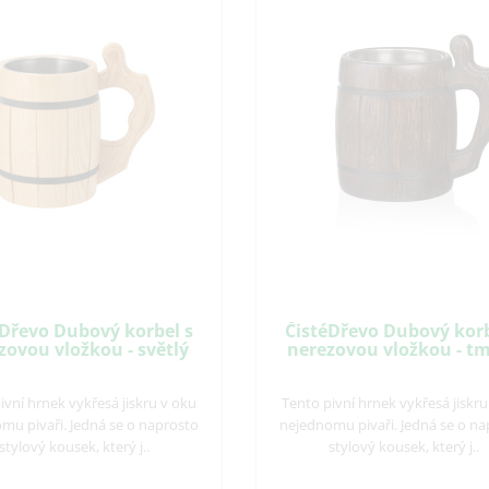
éDřevo Dubový korbel s
ČistéDřevo Dubový korb
zovou vložkou - světlý
nerezovou vložkou - t
ivní hrnek vykřesá jiskru v oku
Tento pivní hrnek vykřesá jiskru
mu pivaři. Jedná se o naprosto
nejednomu pivaři. Jedná se o na
stylový kousek, který j..
stylový kousek, který j..