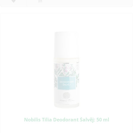
Nobilis Tilia Deodorant Šalvěj: 50 ml