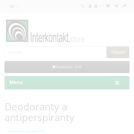
Kč
Hledat
0 položek - 0 Kč
Menu
Deodoranty a
antiperspiranty
Porovnání výrobku (0)