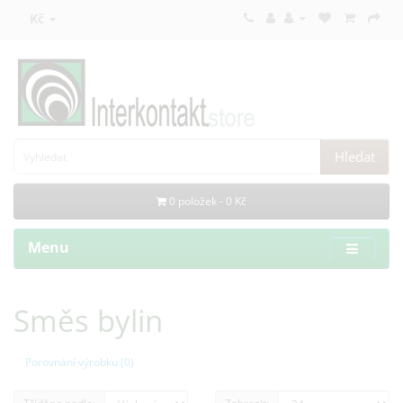
Kč
Hledat
0 položek - 0 Kč
Menu
Směs bylin
Porovnání výrobku (0)