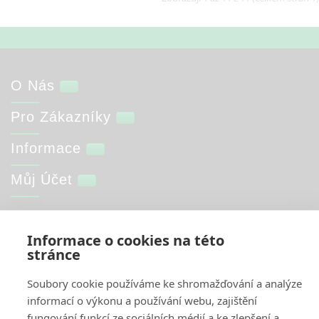
O Nás
Pro Zákazníky
Informace
Můj Účet
Web by
NetGate.cz
Informace o cookies na této
Interkontakt.store © 2026
stránce
Soubory cookie používáme ke shromažďování a analýze
informací o výkonu a používání webu, zajištění
fungování funkcí ze sociálních médií a ke zlepšení a