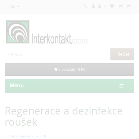
Kč
Hledat
0 položek - 0 Kč
Menu
Regenerace a dezinfekce
roušek
Porovnání výrobku (0)