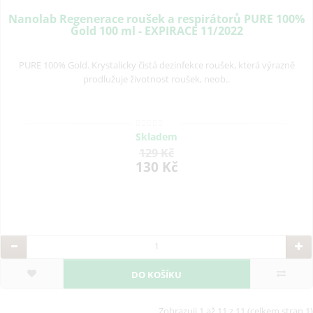
Nanolab Regenerace roušek a respirátorů PURE 100%
Gold 100 ml - EXPIRACE 11/2022
PURE 100% Gold. Krystalicky čistá dezinfekce roušek, která výrazně
prodlužuje životnost roušek, neob..
Skladem
129 Kč
130 Kč
DO KOŠÍKU
Zobrazuji 1 až 11 z 11 (celkem stran 1)