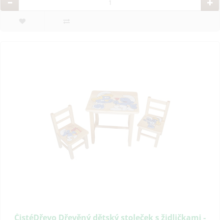
ČistéDřevo Dřevěný dětský stoleček s židličkami -