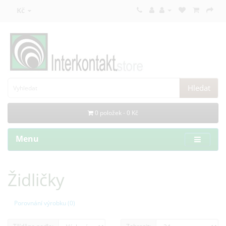
Kč
Hledat
0 položek - 0 Kč
Menu
Židličky
Porovnání výrobku (0)