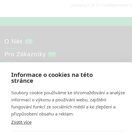
Zobrazuji 1 až 7 z 7 (celkem stran 1)
O Nás
Pro Zákazníky
Informace
Informace o cookies na této
stránce
Můj Účet
Soubory cookie používáme ke shromažďování a analýze
informací o výkonu a používání webu, zajištění
Web by
NetGate.cz
Interkontakt.store © 2026
fungování funkcí ze sociálních médií a ke zlepšení a
přizpůsobení obsahu a reklam.
Zjistit více