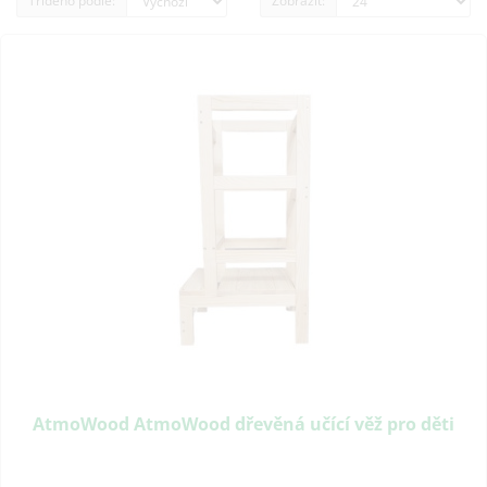
Tříděno podle:
Zobrazit:
AtmoWood AtmoWood dřevěná učící věž pro děti