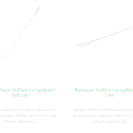
řevo Vidlice na opékání
Banquet Vidlice na opék
100 cm
cm
na opékání se hodí k táboráku a
Opékací vidlice s dvěma nerezový
 uzenin a dalších pochoutek nad
je vhodná na opékání špekáčků, z
ohněm. Dřevěná r..
a jiných pokrmů při..