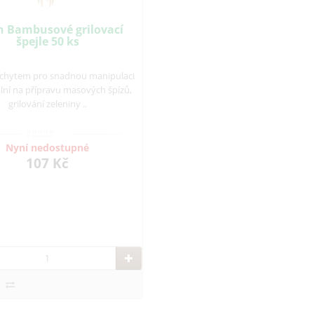
n Bambusové grilovací
špejle 50 ks
 úchytem pro snadnou manipulaci
ální na přípravu masových špízů,
grilování zeleniny ..
Nyní nedostupné
107 Kč