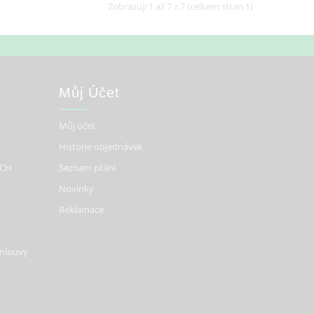
Zobrazuji 1 až 7 z 7 (celkem stran 1)
Můj Účet
Můj účet
Historie objednávek
ÍCH
Seznam přání
Novinky
Reklamace
smlouvy