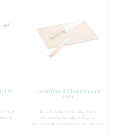
ání 97
ČistéDřevo 3 dílná grilovací
sada
mi hroty
Grilovací sada vyrobená z vysoce
eleniny
kvalitních materiálů. Rukojeť z
bambusového dřeva dokonale chrání p..