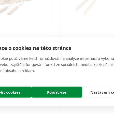
Dřevo 5 dílná grilovací
ČistéDřevo Dřevěné kl
ce o cookies na této stránce
sada s prkénkem
grilovací velké
okie používáme ke shromažďování a analýze informací o výkonu
ná grilovací sada s prkénkem v
Tento nepostradatelný pomocn
ebu, zajištění fungování funkcí ze sociálních médií a ke zlepšení
ckém pouzdře na zip, vybavená
kuchyně slouží hlavně k obracení
ní obsahu a reklam.
avitelným popruhem pro p..
k podobným činnostem, kde 
Nyní nedostupné
Nyní nedostupné
697 Kč
47 Kč
lit cookies
Popřít vše
Nastavení c