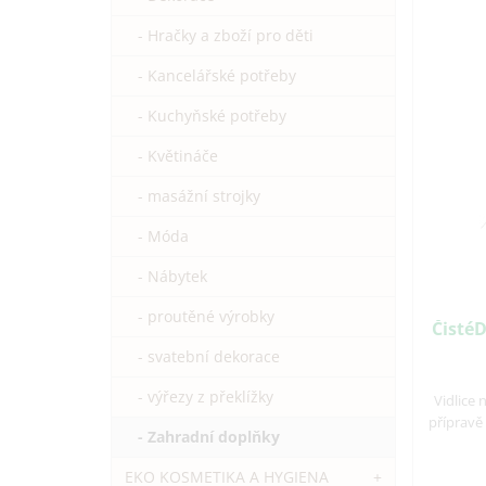
- Hračky a zboží pro děti
- Kancelářské potřeby
- Kuchyňské potřeby
- Květináče
- masážní strojky
- Móda
- Nábytek
- proutěné výrobky
ČistéD
- svatební dekorace
- výřezy z překlížky
Vidlice 
přípravě
- Zahradní doplňky
EKO KOSMETIKA A HYGIENA
+