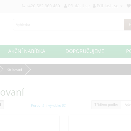
+420 582 360 460
Přihlásit se
Přihlásit se
H
AKČNÍ NABÍDKA
DOPORUČUJEME
P
Grilovaní
lovaní
Tříděno podle:
Porovnání výrobku (0)