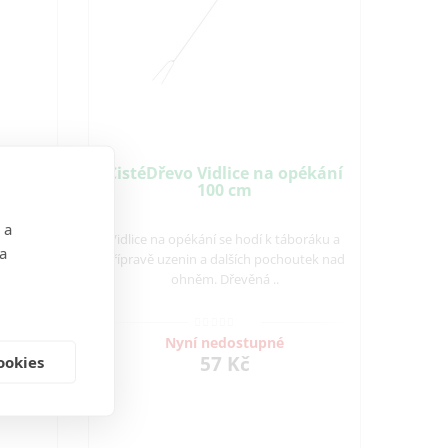
eště
ČistéDřevo Vidlice na opékání
100 cm
 a
ík do
Vidlice na opékání se hodí k táboráku a
 a
 masa a
přípravě uzenin a dalších pochoutek nad
..
ohněm. Dřevěná ..
Nyní nedostupné
57 Kč
ookies