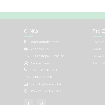
O Nás
Pro 
Interkontakt.store
Péče o ž
Západní 1/75,
Výrobci
797 32 Prostějov - Krasice
Dárkové
Google mapa
Akční na
+420 582 360 460
+ 420 606 464 298
raminka@interkontakt.cz
Po - Pá / 7:00 - 15:30