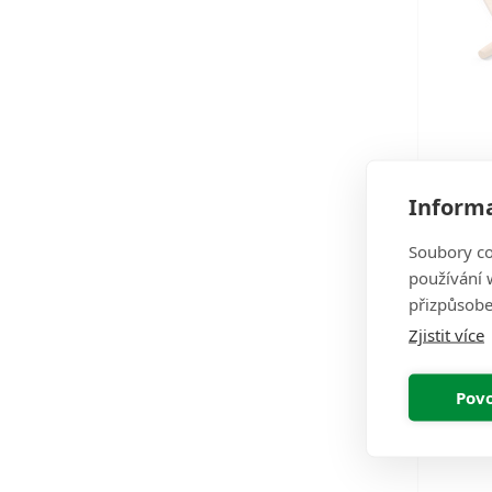
Čisté
Informa
Soubory co
5 díl
používání w
prakti
přizpůsobe
nast
Zjistit více
Povo