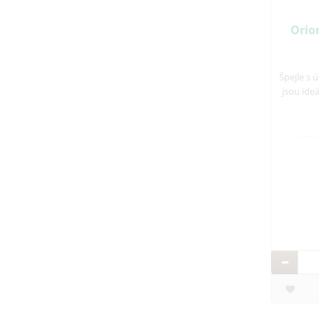
Orio
Špejle s
jsou ide