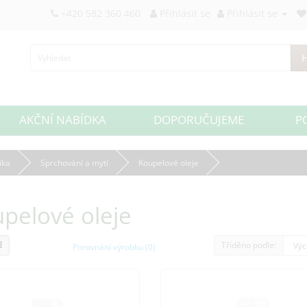
+420 582 360 460
Přihlásit se
Přihlásit se
H
AKČNÍ NABÍDKA
DOPORUČUJEME
P
ika
Sprchování a mytí
Koupelové oleje
pelové oleje
Tříděno podle:
Porovnání výrobku (0)