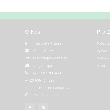
O Nás
Pro 
Interkontakt.store
Péče o ž
Západní 1/75,
Výrobci
797 32 Prostějov - Krasice
Dárkové
Google mapa
Akční na
+420 582 360 460
+ 420 606 464 298
raminka@interkontakt.cz
Po - Pá / 7:00 - 15:30