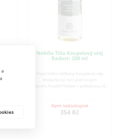
olej
Nobilis Tilia Koupelový olej
Radost: 200 ml
 a
šich
Popis:Velmi oblíbený Koupelový olej
 a
sti a
Meduňkový nyní pod novým
..
názvem.Použití:Přidejte 1 polévkovou lž..
Nyní nedostupné
354 Kč
ookies