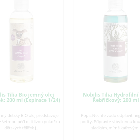
is Tilia Bio jemný olej
Nobilis Tilia Hydrofilní 
: 200 ml (Expirace 1/24)
Řebříčkový: 200 ml
mný dětský BIO olej představuje
Popis:Nechte vodu odplavit neg
 šetrnou péči o citlivou pokožku
pocity. Připravte si bylinnou ko
dětských tělíček j..
sladkým, mírně kafrovým.