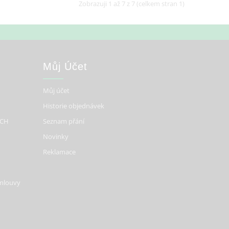
Zobrazuji 1 až 7 z 7 (celkem stran 1)
Můj Účet
Můj účet
Historie objednávek
ÍCH
Seznam přání
Novinky
Reklamace
smlouvy