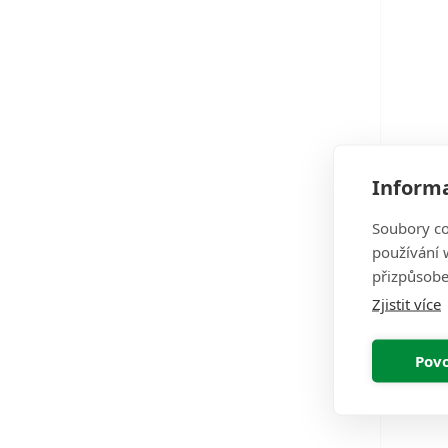
Nobil
Informa
Soubory co
Zákla
používání w
předs
přizpůsobe
nas
Zjistit více
Povo