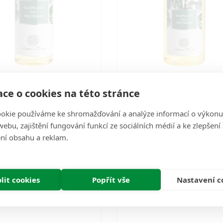
is Tilia Koupelový olej
Nobilis Tilia Koupelový 
ce o cookies na této stránce
Neutrální: 200 ml
Neutrální: 500 ml
okie používáme ke shromažďování a analýze informací o výkonu
d pro osobitý olej dle vašich
Základ pro osobitý olej dle va
ebu, zajištění fungování funkcí ze sociálních médií a ke zlepšení
tav Povolte uzdu tvořivosti a
představ Povolte uzdu tvořivo
ní obsahu a reklam.
louchejte potřebám vaše..
naslouchejte potřebám vaše
Nyní nedostupné
Nyní nedostupné
314 Kč
599 Kč
lit cookies
Popřít vše
Nastavení c