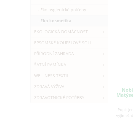
- Eko hygienické potřeby
- Eko kosmetika
EKOLOGICKÁ DOMÁCNOST
+
EPSOMSKÉ KOUPELOVÉ SOLI
PŘÍRODNÍ ZAHRADA
+
ŠATNÍ RAMÍNKA
+
WELLNESS TEXTIL
+
ZDRAVÁ VÝŽIVA
+
Nobil
Matýsek
ZDRAVOTNICKÉ POTŘEBY
+
Popis:Je
výjimečně