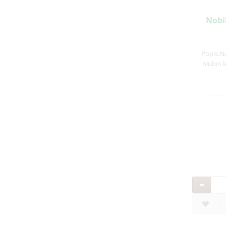
Nobil
Popis:Na
hlubin l