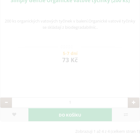
Simply Gentle Organické vatové tyčinky (200 ks)
200 ks organických vatových tyčinek v balení.Organické vatové tyčinky
se skládají z biodegradabilníc..
5-7 dní
73 Kč
DO KOŠÍKU
Zobrazuji 1 až 4 z 4 (celkem stran 1)