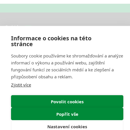
O Nás
Informace o cookies na této
Pro Zákazníky
stránce
Informace
Soubory cookie používáme ke shromažďování a analýze
informací o výkonu a používání webu, zajištění
Můj Účet
fungování funkcí ze sociálních médií a ke zlepšení a
přizpůsobení obsahu a reklam.
Zjistit více
Web by
NetGate.cz
Interkontakt.store © 2026
Povolit cookies
Popřít vše
Nastavení cookies