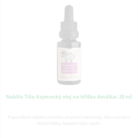
Nobilis Tilia Kojenecký olej na bříško Amálka: 20 ml
Popis:Ulevte vašemu miminku od pocitů nepohody, tlaku a pnutí v
oblasti bříška. Masážní olej s vyváž..