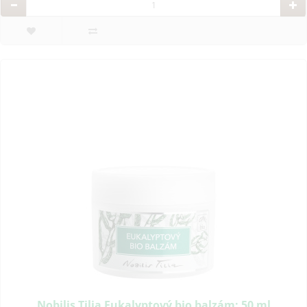
Nobilis Tilia Eukalyptový bio balzám: 50 ml