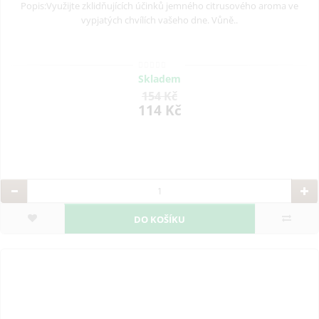
Popis:Využijte zklidňujících účinků jemného citrusového aroma ve
vypjatých chvílích vašeho dne. Vůně..
Skladem
154 Kč
114 Kč
DO KOŠÍKU