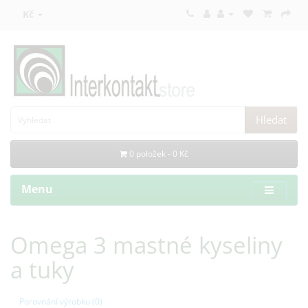
Kč
Hledat
0 položek - 0 Kč
Menu
Omega 3 mastné kyseliny
a tuky
Porovnání výrobku (0)