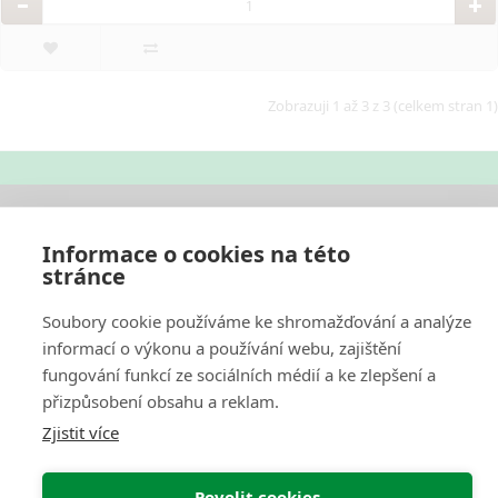
Zobrazuji 1 až 3 z 3 (celkem stran 1)
O Nás
Informace o cookies na této
stránce
Pro Zákazníky
Soubory cookie používáme ke shromažďování a analýze
Informace
informací o výkonu a používání webu, zajištění
fungování funkcí ze sociálních médií a ke zlepšení a
Můj Účet
přizpůsobení obsahu a reklam.
Zjistit více
Web by
NetGate.cz
Interkontakt.store © 2026
Povolit cookies