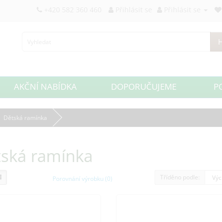
+420 582 360 460
Přihlásit se
Přihlásit se
H
AKČNÍ NABÍDKA
DOPORUČUJEME
P
Dětská ramínka
ská ramínka
Tříděno podle:
Porovnání výrobku (0)