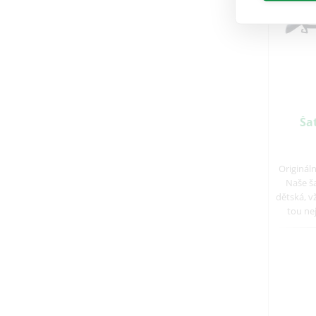
Ša
Originál
Naše ša
dětská, v
tou ne
oděvy 