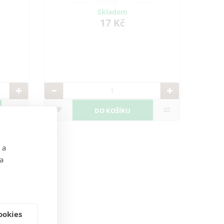
 léty
oděvy s designovými ramínky a léty
aktická
prověřenými tvary.
Skladem
17 Kč
DO KOŠÍKU
 a
 a
ookies