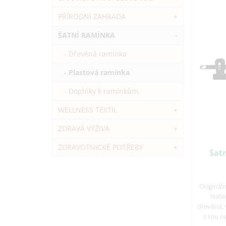
PŘÍRODNÍ ZAHRADA
+
ŠATNÍ RAMÍNKA
-
- Dřevěná ramínka
- Plastová ramínka
- Doplňky k ramínkům
WELLNESS TEXTIL
+
ZDRAVÁ VÝŽIVA
+
ZDRAVOTNICKÉ POTŘEBY
+
Šat
Originál
Naše 
dřevěná, 
s tou n