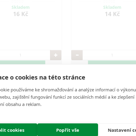
s designovými ramínky a léty
oděvy s designovými ramínky a
nými tvary. Nabízíme praktická
prověřenými tvary. Nabízíme pr
Skladem
Skladem
ramínka na šaty, sukně i
ramínka na šaty, sukně i
16 Kč
14 Kč
DO KOŠÍKU
DO KOŠÍKU
ce o cookies na této stránce
okie používáme ke shromažďování a analýze informací o výkonu
ebu, zajištění fungování funkcí ze sociálních médií a ke zlepšení
ní obsahu a reklam.
lit cookies
Popřít vše
Nastavení c