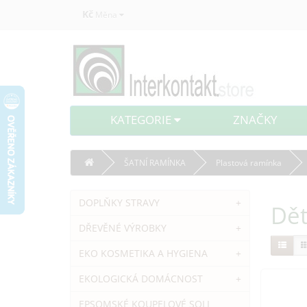
Kč
Měna
KATEGORIE
ZNAČKY
ŠATNÍ RAMÍNKA
Plastová ramínka
DOPLŇKY STRAVY
+
Dět
DŘEVĚNÉ VÝROBKY
+
EKO KOSMETIKA A HYGIENA
+
EKOLOGICKÁ DOMÁCNOST
+
EPSOMSKÉ KOUPELOVÉ SOLI