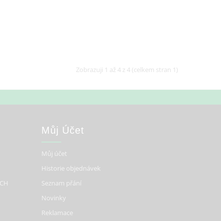
Zobrazuji 1 až 4 z 4 (celkem stran 1)
Můj Účet
Můj účet
Historie objednávek
ÍCH
Seznam přání
Novinky
Reklamace