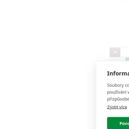
oděvy 
prověře
Informa
Soubory co
používání w
přizpůsobe
Zjistit více
Povo