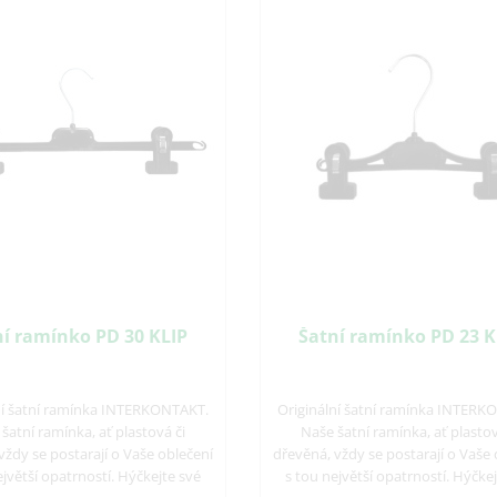
ní ramínko PD 30 KLIP
Šatní ramínko PD 23 K
ní šatní ramínka INTERKONTAKT.
Originální šatní ramínka INTERK
šatní ramínka, ať plastová či
Naše šatní ramínka, ať plastov
vždy se postarají o Vaše oblečení
dřevěná, vždy se postarají o Vaše 
ejvětší opatrností. Hýčkejte své
s tou největší opatrností. Hýčke