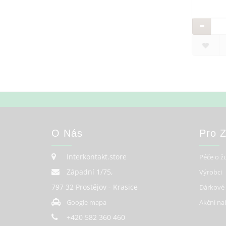
O Nás
Pro 
Interkontakt.store
Péče o ž
Západní 1/75,
Výrobci
797 32 Prostějov - Krasice
Dárkové
Google mapa
Akční na
+420 582 360 460