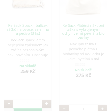
Re-Sack 3pack - balíček
Re-Sack Plátěná nákupní
sáčků na ovoce, zeleninu
taška s vykrojenými
a pečivo (3 ks)
uchy - velmi pevná, z bio
bavlny
Re-Sack 3pack je tím
Nákupní taška z
nejlepším způsobem jak
pevného plátna z
začít s bezobalovým
biobavlny od Re-Sacku je
nakupováním. Obsahuje
velmi bytelná a má
2x sáčky Net a..
jednoduchý, čistý ..
Na skladě
Na skladě
259 Kč
275 Kč