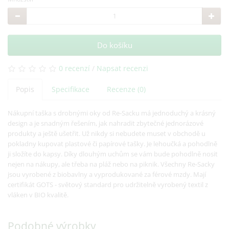
Do košíku
0 recenzí
/
Napsat recenzi
Popis
Specifikace
Recenze (0)
Nákupní taška s drobnými oky od Re-Sacku má jednoduchý a krásný
design a je snadným řešením, jak nahradit zbytečné jednorázové
produkty a ještě ušetřit. Už nikdy si nebudete muset v obchodě u
pokladny kupovat plastové či papírové tašky. Je lehoučká a pohodlně
ji složíte do kapsy. Díky dlouhým uchům se vám bude pohodlně nosit
nejen na nákupy, ale třeba na pláž nebo na piknik. Všechny Re-Sacky
jsou vyrobené z biobavlny a vyprodukované za férové mzdy. Mají
certifikát GOTS - světový standard pro udržitelně vyrobený textil z
vláken v BIO kvalitě.
Podobné výrobky