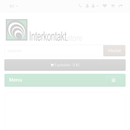
Kč
Hledat
0 položek - 0 Kč
Menu