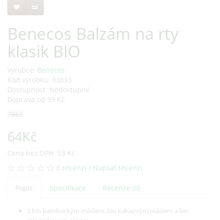
Benecos Balzám na rty
klasik BIO
Výrobce:
Benecos
Kód výrobku: 93833
Dostupnost: Nedostupné
Doprava od 59 Kč
78Kč
64Kč
Cena bez DPH: 53 Kč
0 recenzí
/
Napsat recenzi
Popis
Specifikace
Recenze (0)
S bio bambuckým máslem, bio kakaovým máslem a bio