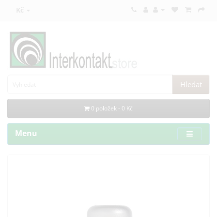
Kč
Hledat
0 položek - 0 Kč
Menu