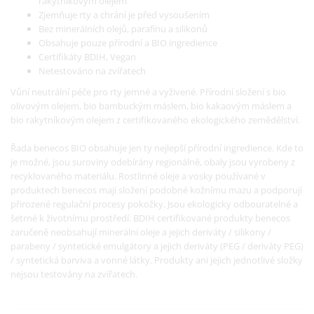
rakytníkovým olejem
Zjemňuje rty a chrání je před vysoušením
Bez minerálních olejů, parafínu a silikonů
Obsahuje pouze přírodní a BIO ingredience
Certifikáty BDIH, Vegan
Netestováno na zvířatech
Vůní neutrální péče pro rty jemné a vyživené. Přírodní složení s bio
olivovým olejem, bio bambuckým máslem, bio kakaovým máslem a
bio rakytníkovým olejem z certifikovaného ekologického zemědělství.
Řada benecos BIO obsahuje jen ty nejlepší přírodní ingredience. Kde to
je možné, jsou suroviny odebírány regionálně, obaly jsou vyrobeny z
recyklovaného materiálu. Rostlinné oleje a vosky používané v
produktech benecos mají složení podobné kožnímu mazu a podporují
přirozené regulační procesy pokožky. Jsou ekologicky odbouratelné a
šetrné k životnímu prostředí. BDIH certifikované produkty benecos
zaručeně neobsahují minerální oleje a jejich deriváty / silikony /
parabeny / syntetické emulgátory a jejich deriváty (PEG / deriváty PEG)
/ syntetická barviva a vonné látky. Produkty ani jejich jednotlivé složky
nejsou testovány na zvířatech.