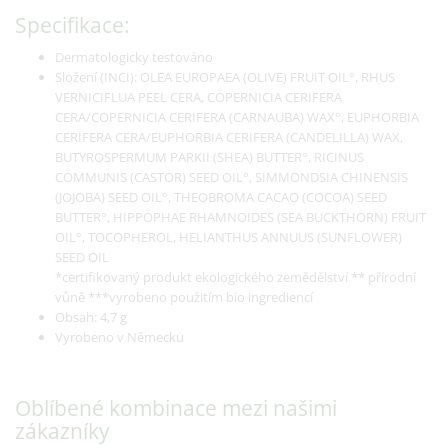
Specifikace:
Dermatologicky testováno
Složení (INCI): OLEA EUROPAEA (OLIVE) FRUIT OIL°, RHUS
VERNICIFLUA PEEL CERA, COPERNICIA CERIFERA
CERA/COPERNICIA CERIFERA (CARNAUBA) WAX°, EUPHORBIA
CERIFERA CERA/EUPHORBIA CERIFERA (CANDELILLA) WAX,
BUTYROSPERMUM PARKII (SHEA) BUTTER°, RICINUS
COMMUNIS (CASTOR) SEED OIL°, SIMMONDSIA CHINENSIS
(JOJOBA) SEED OIL°, THEOBROMA CACAO (COCOA) SEED
BUTTER°, HIPPOPHAE RHAMNOIDES (SEA BUCKTHORN) FRUIT
OIL°, TOCOPHEROL, HELIANTHUS ANNUUS (SUNFLOWER)
SEED OIL
*certifikovaný produkt ekologického zemědělství ** přírodní
vůně ***vyrobeno použitím bio ingrediencí
Obsah: 4,7 g
Vyrobeno v Německu
Oblíbené kombinace mezi našimi
zákazníky