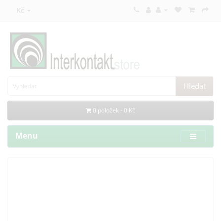
Kč
Hledat
0 položek - 0 Kč
Menu