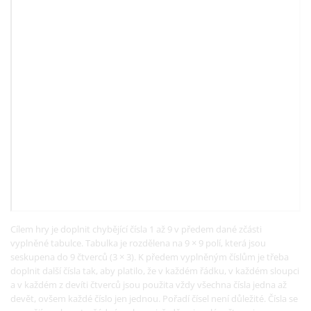
Cílem hry je doplnit chybějící čísla 1 až 9 v předem dané zčásti
vyplněné tabulce. Tabulka je rozdělena na 9 × 9 polí, která jsou
seskupena do 9 čtverců (3 × 3). K předem vyplněným číslům je třeba
doplnit další čísla tak, aby platilo, že v každém řádku, v každém sloupci
a v každém z devíti čtverců jsou použita vždy všechna čísla jedna až
devět, ovšem každé číslo jen jednou. Pořadí čísel není důležité. Čísla se