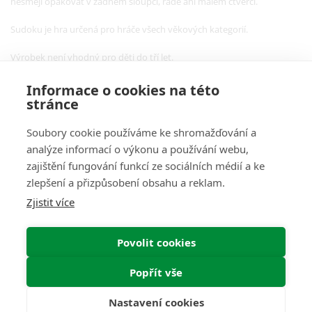
nesmějí opakovat v žádném sloupci, řadě ani malém čtverci.
Sudoku je hra určená pro hráče všech věkových kategorií.
Výrobek není vhodný pro děti do tří let.
Informace o cookies na této
stránce
Soubory cookie používáme ke shromažďování a
analýze informací o výkonu a používání webu,
O Nás
zajištění fungování funkcí ze sociálních médií a ke
zlepšení a přizpůsobení obsahu a reklam.
Pro Zákazníky
Zjistit více
Informace
Povolit cookies
Můj Účet
Popřít vše
Web by
NetGate.cz
Nastavení cookies
Interkontakt.store © 2026