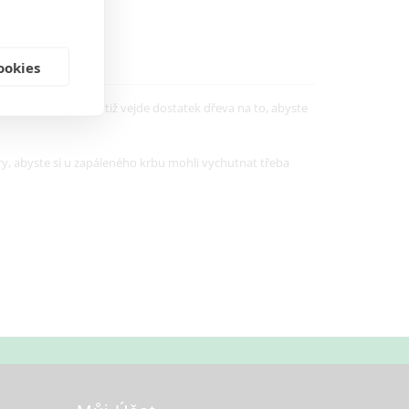
ookies
kosti se do něj totiž vejde dostatek dřeva na to, abyste
y, abyste si u zapáleného krbu mohli vychutnat třeba