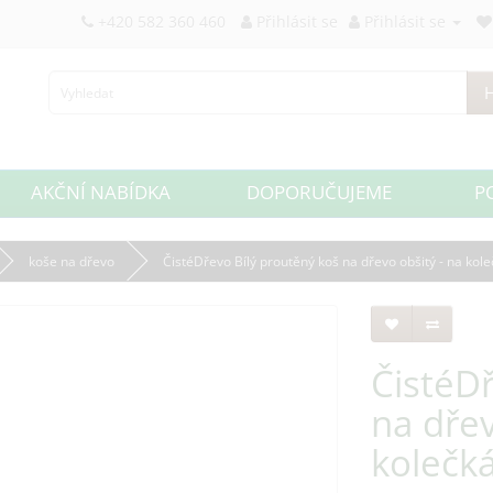
+420 582 360 460
Přihlásit se
Přihlásit se
H
AKČNÍ NABÍDKA
DOPORUČUJEME
P
koše na dřevo
ČistéDřevo Bílý proutěný koš na dřevo obšitý - na kol
ČistéDř
na dřev
kolečk