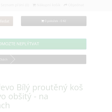
Seznam přání (0)
Nákupní košík
Objednat
ledat
0 položek - 0 Kč
OMOZTE NEPLÝTVAT
ečkách
evo Bílý proutěný koš
o obšitý - na
ách