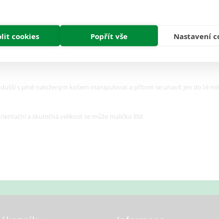
Recenze (0)
lit cookies
Popřít vše
Nastavení c
 interiéru, ale prokáže vám také obrovskou službu. Díky své optimální veli
ušší s plně naloženým košem manipulovat a přitom se unavit jen do té mír
ientační a skutečná velikost se může maličko lišit.