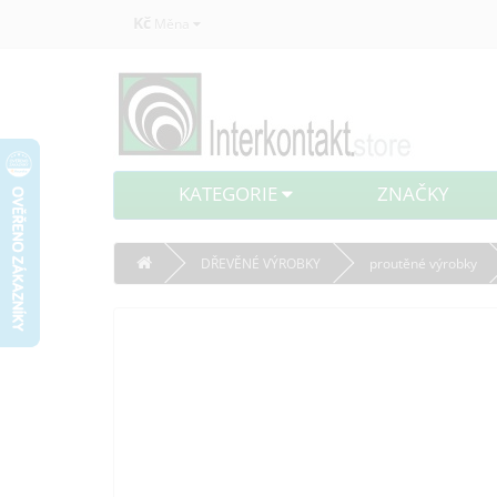
Kč
Měna
KATEGORIE
ZNAČKY
DŘEVĚNÉ VÝROBKY
proutěné výrobky