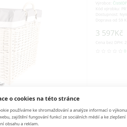
Výrobce:
ČistéDř
Kód výrobku: PR
Dostupnost: Ny
Doprava od 59 K
3 597Kč
Cena bez DPH: 2
0
ce o cookies na této stránce
okie používáme ke shromažďování a analýze informací o výkonu
ebu, zajištění fungování funkcí ze sociálních médií a ke zlepšení
ní obsahu a reklam.