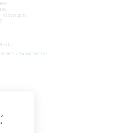
evo
195
ní nedostupné
č
973 Kč
 recenzí
/
Napsat recenzi
 a
 a