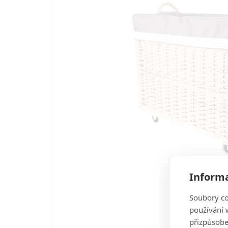
Informa
Soubory co
používání w
přizpůsobe