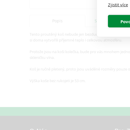
Zjistit více
Popis
Specifikace
Povo
Tento proutěný koš nebude jen bezduchou ozdobou ve vašem
si doma vytvořili příjemné teplo i celkovou atmosféru.
Protože jsou na koši kolečka, bude pro vás mnohem jednod
skleničku vína.
Koš je ručně pletený, proto jsou uváděné rozměry pouze or
Výška koše bez rukojeti je 53 cm.