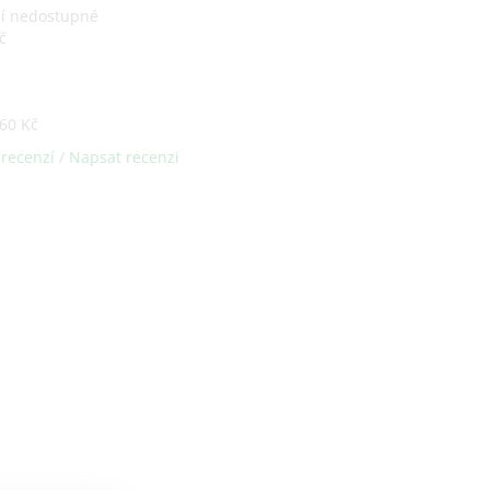
ní nedostupné
č
60 Kč
 recenzí
/
Napsat recenzi