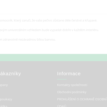
omocník, který zaručí, že vaše pečivo zůstane déle čerstvé a křupavé.
 a svým univerzálním vzhledem bude vypadat dobře v každém interiéru.
řen zdravotně nezávadnou bílou barvou.
Zákazníky
Informace
upany
Kontakty společnosti
Obchodní podmínky
 poukazy
PROHLÁŠENÍ O OCHRANĚ OSOBN
bídka
ÚDAJŮ