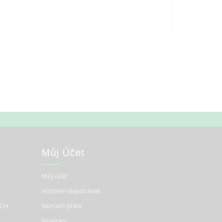
Můj Účet
Můj účet
Historie objednávek
ÍCH
Seznam přání
Novinky