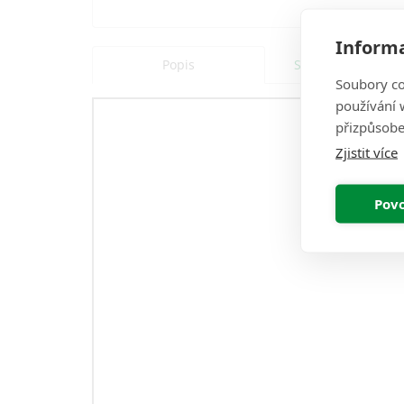
Informa
Popis
Specifikace
Soubory co
používání w
přizpůsobe
Zjistit více
Povo