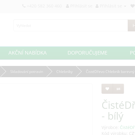
+420 582 360 460
Přihlásit se
Přihlásit se
H
AKČNÍ NABÍDKA
DOPORUČUJEME
P
Skladování potravin
Chlebníky
ČistéDřevo Chlebník barevný -
ČistéD
- bílý
Výrobce:
ČistéDř
Kód výrobku: CZ