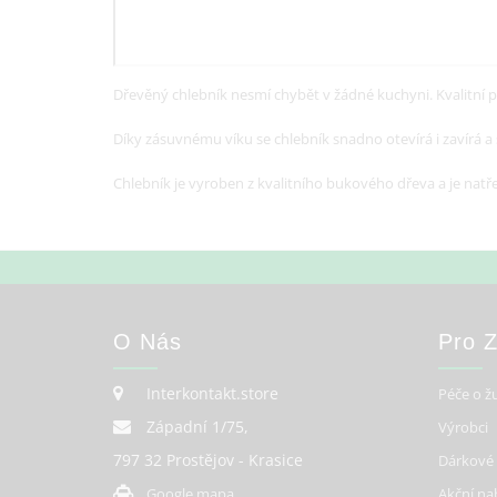
Dřevěný chlebník nesmí chybět v žádné kuchyni. Kvalitní p
Díky zásuvnému víku se chlebník snadno otevírá i zavírá
Chlebník je vyroben z kvalitního bukového dřeva a je nat
O Nás
Pro 
Interkontakt.store
Péče o ž
Západní 1/75,
Výrobci
797 32 Prostějov - Krasice
Dárkové
Google mapa
Akční na