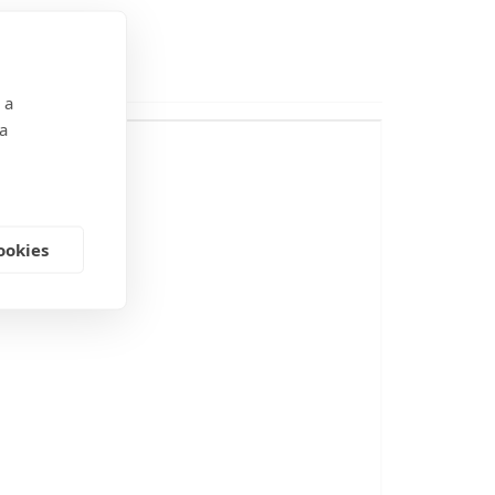
 a
 a
ookies