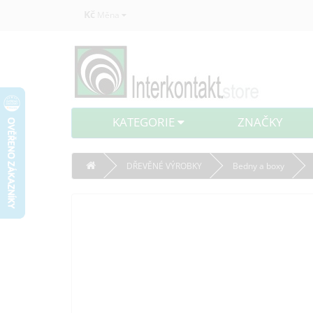
Kč
Měna
KATEGORIE
ZNAČKY
DŘEVĚNÉ VÝROBKY
Bedny a boxy