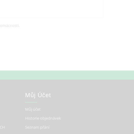
domácnosti.
Můj Účet
Můj účet
Historie objednávek
ÍCH
Seznam přání