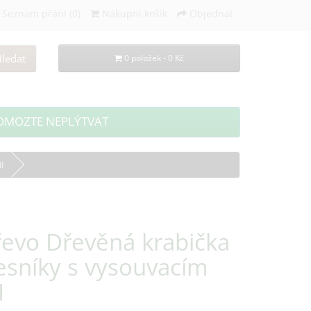
Seznam přání (0)
Nákupní košík
Objednat
ledat
0 položek - 0 Kč
OMOZTE NEPLÝTVAT
I
řevo Dřevěná krabička
esníky s vysouvacím
I