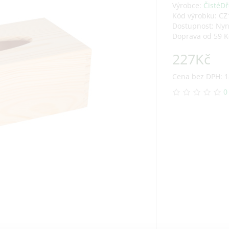
Výrobce:
ČistéDř
Kód výrobku: CZ
Dostupnost: Ny
Doprava od 59 K
227Kč
Cena bez DPH: 1
0