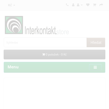
Kč
Hledat
0 položek - 0 Kč
Menu