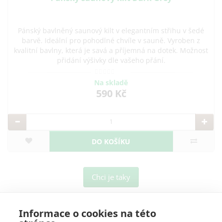
Pánský bavlněný saunový kilt v elegantním střihu v šedé
barvě. Ideální pro pohodlné chvíle v sauně. Vyroben z
kvalitní bavlny, která je savá a příjemná na dotek. Možnost
přidání výšivky dle vašeho přání.
Na skladě
590 Kč
DO KOŠÍKU
Chci je taky
Informace o cookies na této