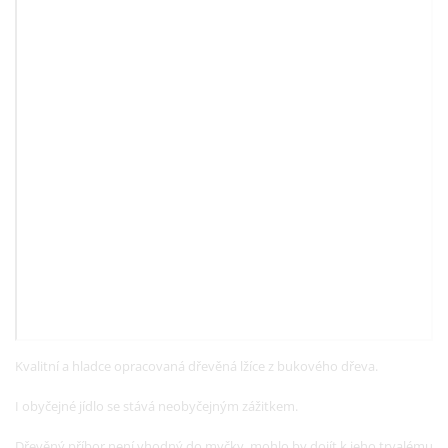
Kvalitní a hladce opracovaná dřevěná lžíce z bukového dřeva.
I obyčejné jídlo se stává neobyčejným zážitkem.
Dřevěný příbor není vhodný do myčky, mohlo by dojít k jeho trvalému