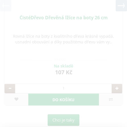
Rovná lžíce na boty z kvalitního dřeva krásně vyp
usnadní obouvání a díky použitému dřevu vám vy
á,
.
Na skladě
217 Kč
DO KOŠÍKU
Chci je taky