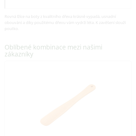
Rovná lžíce na boty z kvalitního dřeva krásně vypadá, usnadní
obouvání a díky použitému dřevu vám vydrží léta. K zavěšení slouží
poutko.
Oblíbené kombinace mezi našimi
zákazníky
ČistéDřevo Dřevěná lžíce na boty - světl