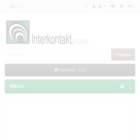
Kč
Hledat
0 položek - 0 Kč
Menu