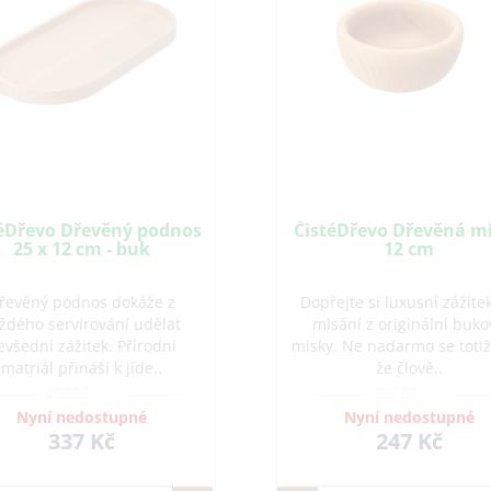
téDřevo Dřevěný podnos
ČistéDřevo Dřevěná m
25 x 12 cm - buk
12 cm
řevěný podnos dokáže z
Dopřejte si luxusní zážitek
ždého servírování udělat
mlsání z originální buko
evšední zážitek. Přírodní
misky. Ne nadarmo se totiž 
matriál přináší k jíde..
že člově..
Nyní nedostupné
Nyní nedostupné
337 Kč
247 Kč