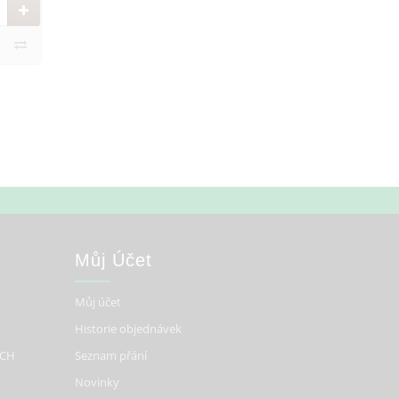
Můj Účet
Můj účet
Historie objednávek
ÍCH
Seznam přání
Novinky