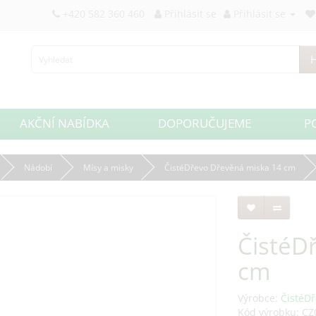
+420 582 360 460
Přihlásit se
Přihlásit se
H
AKČNÍ NABÍDKA
DOPORUČUJEME
P
Nádobí
Mísy a misky
ČistéDřevo Dřevěná miska 14 cm
ČistéD
cm
Výrobce:
ČistéDř
Kód výrobku: CZ