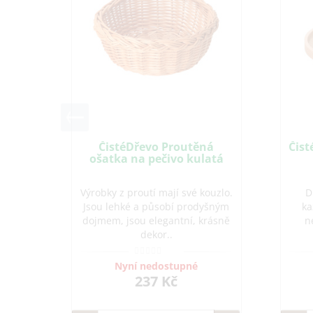
ČistéDřevo Proutěná
Čis
ošatka na pečivo kulatá
Výrobky z proutí mají své kouzlo.
D
Jsou lehké a působí prodyšným
ka
dojmem, jsou elegantní, krásně
n
dekor..
Nyní nedostupné
237 Kč