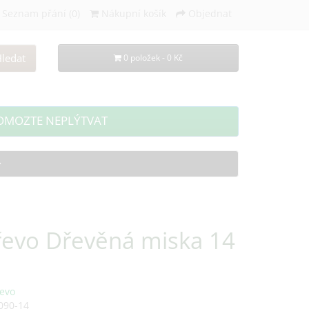
Seznam přání (0)
Nákupní košík
Objednat
ledat
0 položek - 0 Kč
OMOZTE NEPLÝTVAT
řevo Dřevěná miska 14
evo
090-14