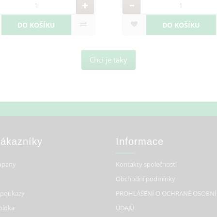
DO KOŠÍKU
DO KOŠÍKU
Chci je taky
Zákazníky
Informace
upany
Kontakty společnosti
Obchodní podmínky
 poukazy
PROHLÁŠENÍ O OCHRANĚ OSOBN
bídka
ÚDAJŮ