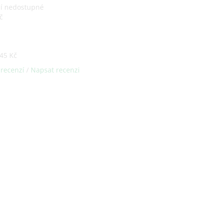
ní nedostupné
č
45 Kč
 recenzí
/
Napsat recenzi