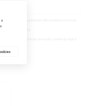
 a
t záležet na tom, jakým způsobem jídlo budeme servírovat.
 a
psů nebo jiné dobroty.
jte ji do mikrovlnné trouby ani myčky, mohlo by dojít k
ookies
pálíte.