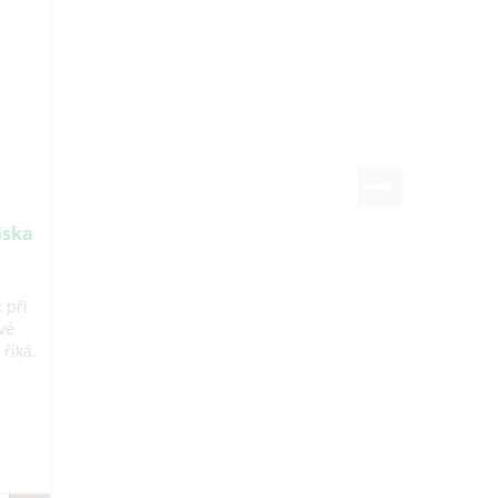
iska
 při
vé
říká,