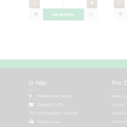
DO KOŠÍKU
O Nás
Pro 
Interkontakt.store
Péče o ž
Západní 1/75,
Výrobci
797 32 Prostějov - Krasice
Dárkové
Google mapa
Akční na