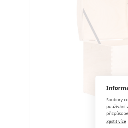
Informa
Soubory co
používání w
přizpůsobe
Zjistit více