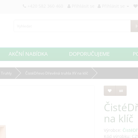
+420 582 360 460
Přihlásit se
Přihlásit se
H
AKČNÍ NABÍDKA
DOPORUČUJEME
P
Truhly
ČistéDřevo Dřevěná truhla XV na klíč
ČistéD
na klíč
Výrobce:
ČistéDř
Kód výrobku: CZ