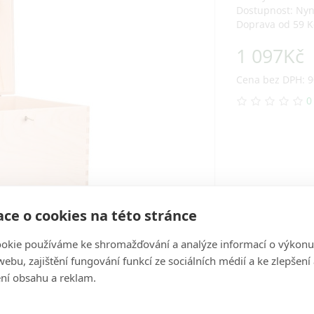
Dostupnost: Ny
Doprava od 59 K
1 097Kč
Cena bez DPH: 9
0
ce o cookies na této stránce
okie používáme ke shromažďování a analýze informací o výkonu
ebu, zajištění fungování funkcí ze sociálních médií a ke zlepšení
ní obsahu a reklam.