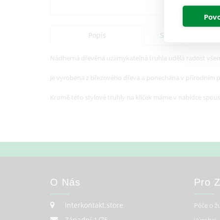
Povo
Popis
Specifikace
Nádherná dřevěná uzamykatelná truhla udělá radost všem 
Je vyrobena z březového dřeva a ponechána v přírodním pro
Kromě této stylové truhly na klíček máme v nabídce spou
O Nás
Pro 
Interkontakt.store
Péče o ž
Západní 1/75,