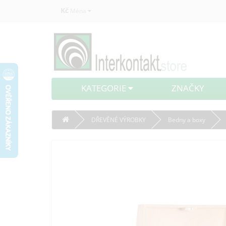
Kč
Měna
KATEGORIE
ZNAČKY
DŘEVĚNÉ VÝROBKY
Bedny a boxy