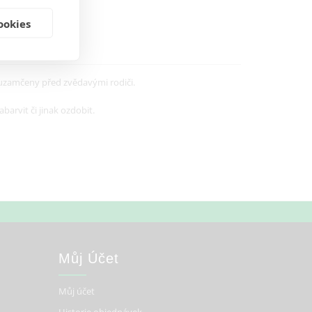
ookies
 uzamčeny před zvědavými rodiči.
arvit či jinak ozdobit.
Můj Účet
Můj účet