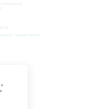
ní nedostupné
č
07 Kč
 recenzí
/
Napsat recenzi
 a
 a