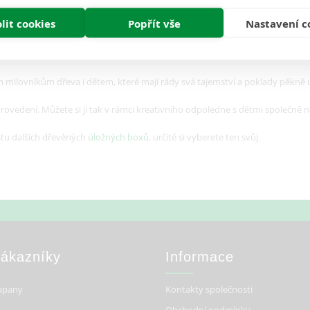
lit cookies
Popřít vše
Nastavení c
Recenze (0)
milovníkům dřeva i dětem, které mají rády svá tajemství a poklady pěkně
vedení. Můžete si ji tak v rámci kreativního odpoledne s dětmi společně nab
stu dalších dřevěných
úložných boxů
, určitě si vyberete ten svůj.
Zákazníky
Informace
upany
Kontakty společnosti