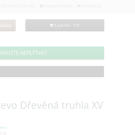
Seznam přání (0)
Nákupní košík
Objednat
ledat
0 položek - 0 Kč
OMOZTE NEPLÝTVAT
řevo Dřevěná truhla XV
evo
518