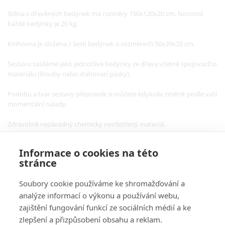
Stěna z dřevěných bedýnek má rozměry 150x120x20 cm. Nosnost
každé bedýnky je 20 kg.
Knihovna je složena z šesti bedýnek o rozměrech 50x39x20 cm.
Sestavu zasíláme jako jednotlivé bedýnky ze dřeva včetně spojovacího
materiálu (šrouby nebo stahovací pásky).
Podobu a tvar sestavy přepravek si můžete kdykoliv změnit podle vaší
momentální nálady.
Zdravotně nezávadný chemicky neošetřený materiál.
Informace o cookies na této
stránce
Soubory cookie používáme ke shromažďování a
analýze informací o výkonu a používání webu,
O Nás
zajištění fungování funkcí ze sociálních médií a ke
zlepšení a přizpůsobení obsahu a reklam.
Pro Zákazníky