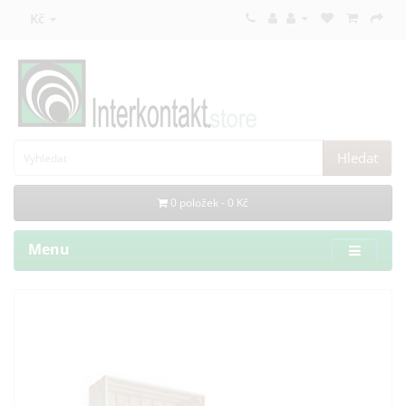
Kč
Hledat
0 položek - 0 Kč
Menu