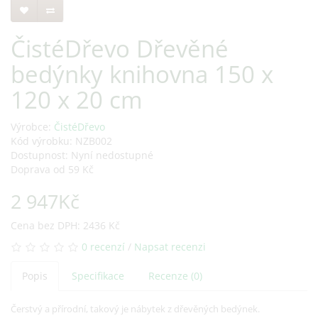
ČistéDřevo Dřevěné
bedýnky knihovna 150 x
120 x 20 cm
Výrobce:
ČistéDřevo
Kód výrobku: NZB002
Dostupnost: Nyní nedostupné
Doprava od 59 Kč
2 947Kč
Cena bez DPH: 2436 Kč
0 recenzí
/
Napsat recenzi
Popis
Specifikace
Recenze (0)
Čerstvý a přírodní, takový je nábytek z dřevěných bedýnek.