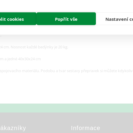
lit cookies
Popřít vše
Nastavení c
Recenze (0)
.
 cm. Nosnost každé bedýnky je 20 kg.
cm a jedné 40x30x24 cm
 spojovacího materiálu. Podobu a tvar sestavy přepravek si můžete kdykoli
Zákazníky
Informace