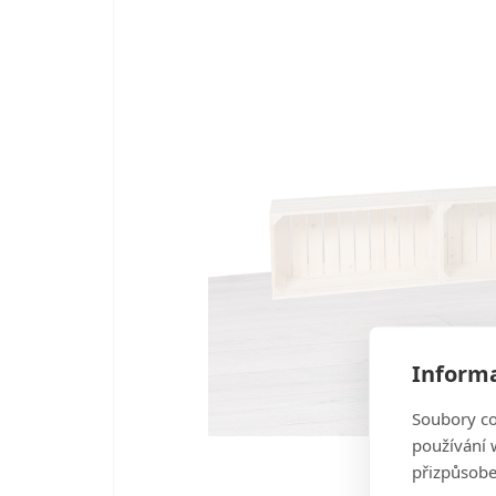
Informa
Soubory co
používání w
přizpůsobe