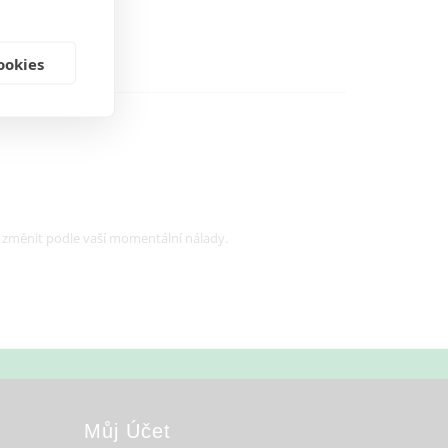
ookies
v změnit podle vaší momentální nálady.
Můj Účet