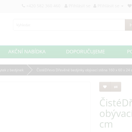
+420 582 360 460
Přihlásit se
Přihlásit se
H
AKČNÍ NABÍDKA
DOPORUČUJEME
P
tek z bedýnek
ČistéDřevo Dřevěné bedýnky obývací stěna 160 x 60 x 24
ČistéD
obývací
cm