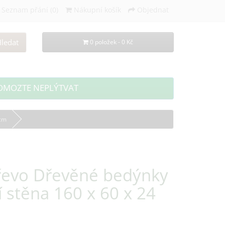
Seznam přání (0)
Nákupní košík
Objednat
ledat
0 položek - 0 Kč
OMOZTE NEPLÝTVAT
 cm
řevo Dřevěné bedýnky
 stěna 160 x 60 x 24