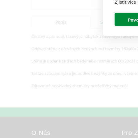
Zjistit více
Povo
Popis
Specifikace
Čerstvý a přírodní, takový je nábytek z dřevěných bedýnek
Obývací stěna z dřevěných bedýnek má rozměry 160x60x24
Stěna je složena ze třech bedýnek o rozměrech 60x30x24 
Sestavu zasíláme jako jednotlivé bedýnky ze dřeva včetně
Zdravotně nezávadný chemicky neošetřený materiál.
O Nás
Pro 