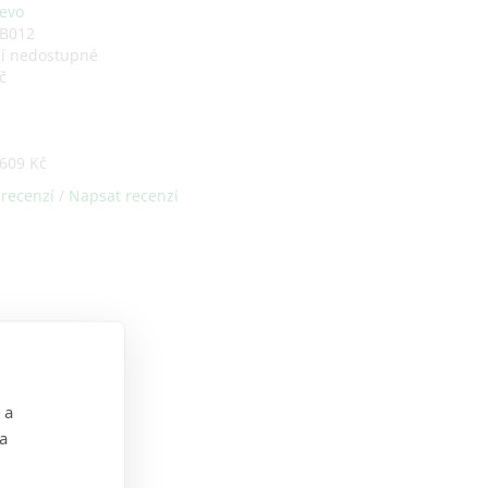
evo
ZB012
ní nedostupné
č
609 Kč
 recenzí
/
Napsat recenzi
 a
 a