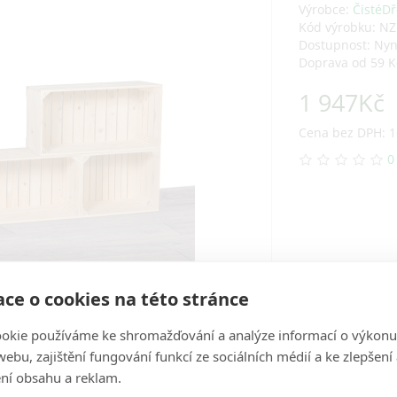
Výrobce:
ČistéDř
Kód výrobku: N
Dostupnost: Ny
Doprava od 59 K
1 947Kč
Cena bez DPH: 1
0
ce o cookies na této stránce
okie používáme ke shromažďování a analýze informací o výkonu
ebu, zajištění fungování funkcí ze sociálních médií a ke zlepšení
ní obsahu a reklam.