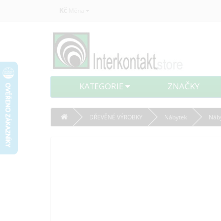
Kč
Měna
KATEGORIE
ZNAČKY
DŘEVĚNÉ VÝROBKY
Nábytek
Náby