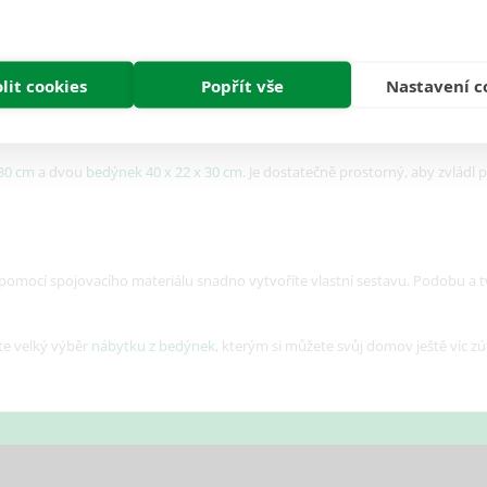
Recenze (0)
lit cookies
Popřít vše
Nastavení c
tek z bedýnek z borovicovéhoo dřeva, které má přírodní design a není chemic
 30 cm
a dvou
bedýnek 40 x 22 x 30 cm
. Je dostatečně prostorný, aby zvládl
pomocí spojovacího materiálu snadno vytvoříte vlastní sestavu. Podobu a t
ete velký výběr
nábytku z bedýnek
, kterým si můžete svůj domov ještě víc zút