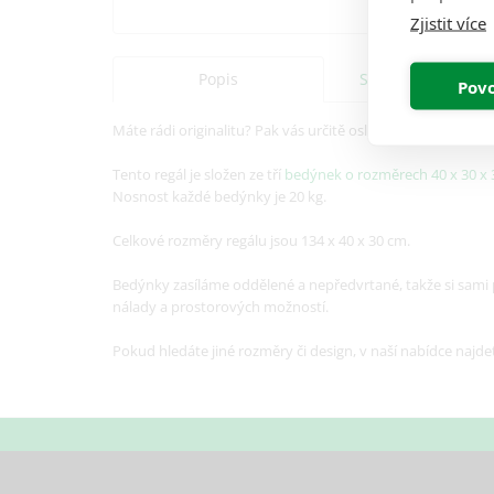
Zjistit více
Popis
Specifikace
Povo
Máte rádi originalitu? Pak vás určitě osloví osobitý náby
Tento regál je složen ze tří
bedýnek o rozměrech 40 x 30 x
Nosnost každé bedýnky je 20 kg.
Celkové rozměry regálu jsou 134 x 40 x 30 cm.
Bedýnky zasíláme oddělené a nepředvrtané, takže si sami 
nálady a prostorových možností.
Pokud hledáte jiné rozměry či design, v naší nabídce najd