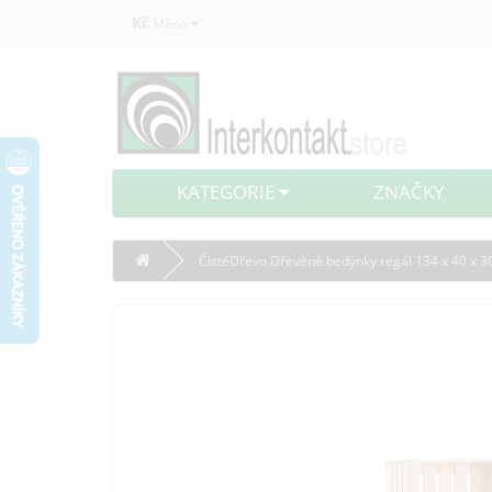
Kč
Měna
KATEGORIE
ZNAČKY
ČistéDřevo Dřevěné bedýnky regál 134 x 40 x 3