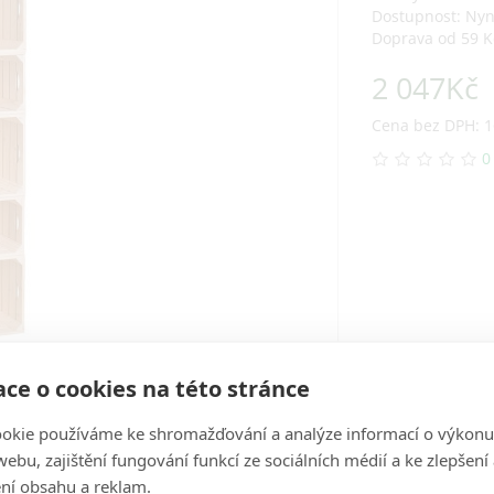
Dostupnost: Ny
Doprava od 59 K
2 047Kč
Cena bez DPH: 1
0
ce o cookies na této stránce
okie používáme ke shromažďování a analýze informací o výkonu
ebu, zajištění fungování funkcí ze sociálních médií a ke zlepšení
ní obsahu a reklam.