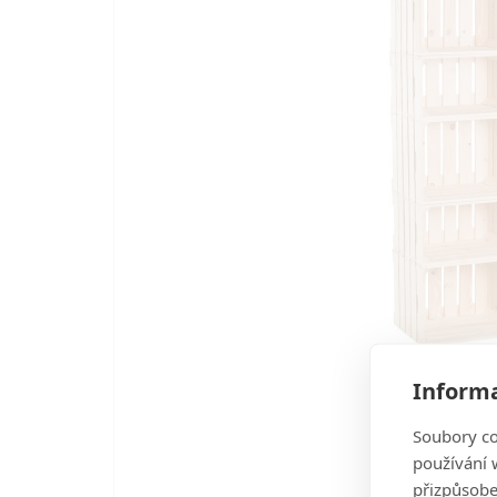
Informa
Soubory co
používání w
přizpůsobe