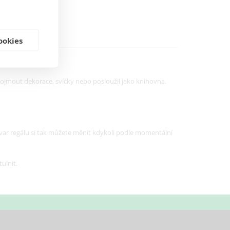
ookies
ky ošetřeno.
 pojmout dekorace, svíčky nebo posloužil jako knihovna.
var regálu si tak můžete měnit kdykoli podle momentální
ulnit.