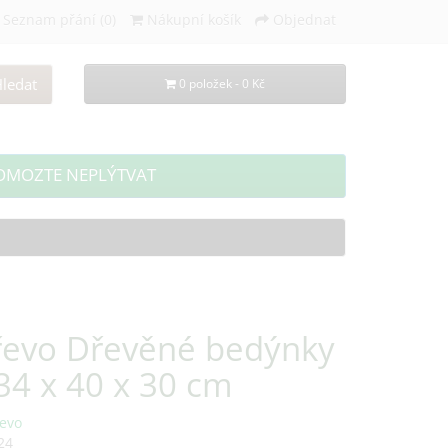
Seznam přání (0)
Nákupní košík
Objednat
ledat
0 položek - 0 Kč
OMOZTE NEPLÝTVAT
řevo Dřevěné bedýnky
34 x 40 x 30 cm
evo
24