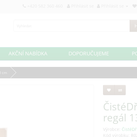
+420 582 360 460
Přihlásit se
Přihlásit se
H
AKČNÍ NABÍDKA
DOPORUČUJEME
P
0 cm
ČistéD
regál 1
Výrobce:
ČistéDř
Kód výrobku: R0