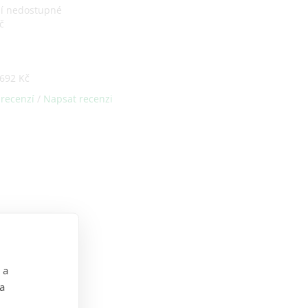
ní nedostupné
č
692 Kč
 recenzí
/
Napsat recenzi
 a
 a