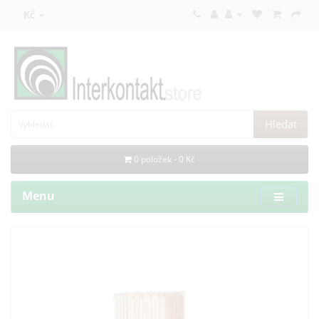
Kč
Hledat
0 položek - 0 Kč
Menu