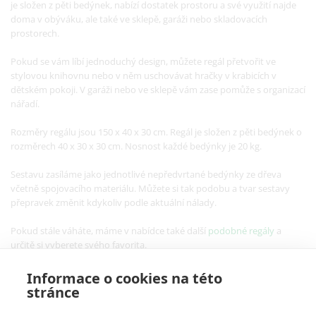
je složen z pěti bedýnek, nabízí dostatek prostoru a své využití najde
doma v obýváku, ale také ve sklepě, garáži nebo skladovacích
prostorech.
Pokud se vám líbí jednoduchý design, můžete regál přetvořit ve
stylovou knihovnu nebo v něm uschovávat hračky v krabicích v
dětském pokoji. V garáži nebo ve sklepě vám zase pomůže s organizací
nářadí.
Rozměry regálu jsou 150 x 40 x 30 cm. Regál je složen z pěti bedýnek o
rozměrech 40 x 30 x 30 cm. Nosnost každé bedýnky je 20 kg.
Sestavu zasíláme jako jednotlivé nepředvrtané bedýnky ze dřeva
včetně spojovacího materiálu. Můžete si tak podobu a tvar sestavy
přepravek změnit kdykoliv podle aktuální nálady.
Pokud stále váháte, máme v nabídce také další
podobné regály
a
určitě si vyberete svého favorita.
Informace o cookies na této
stránce