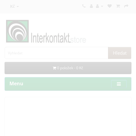
Kč
Hledat
0 položek - 0 Kč
Menu