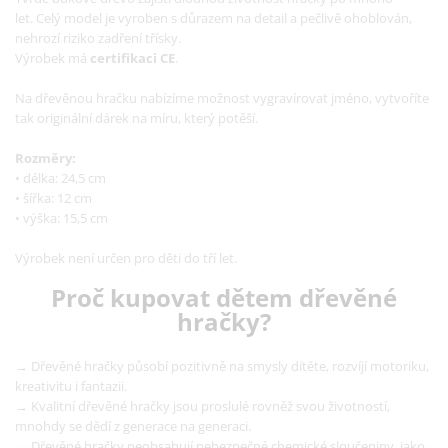
let.
Celý model je vyroben s důrazem na detail a pečlivě ohoblován,
nehrozí riziko zadření třísky.
Výrobek má
certifikaci CE
.
Na dřevěnou hračku nabízíme možnost vygravírovat jméno, vytvoříte
tak originální dárek na míru, který potěší.
Rozměry:
• délka: 24,5 cm
• šířka: 12 cm
• výška: 15,5 cm
Výrobek není určen pro děti do tří let.
Proč kupovat dětem dřevěné
hračky?
→ Dřevěné hračky působí pozitivně na smysly dítěte, rozvíjí motoriku,
kreativitu i fantazii.
→ Kvalitní dřevěné hračky jsou proslulé rovněž svou životností,
mnohdy se dědí z generace na generaci.
→ Dřevěné hračky neobsahují nebezpečné chemické sloučeniny, jako