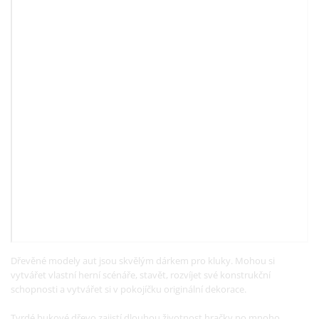
Dřevěné modely aut jsou skvělým dárkem pro kluky. Mohou si
vytvářet vlastní herní scénáře, stavět, rozvíjet své konstrukční
schopnosti a vytvářet si v pokojíčku originální dekorace.
Tvrdé bukové dřevo
zajistí dlouhou životnost hračky po mnoho