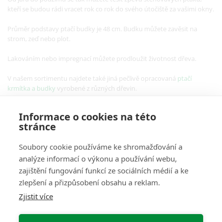
kteří se budou rádi vracet rok co rok do svého útočiště za vašimi okny.
Průměr podstavy ptačí budky je 48 cm. Budku můžete zavěsit na
strom, zeď nebo plot.
Lakováním nebo impregnací můžete prodloužit životnost dřeva.
V našem sortimentu najdete také jiná pečlivě opracovaná
ptačí
krmítka a budky
vyrobené z různých dřevin.
Informace o cookies na této
stránce
Soubory cookie používáme ke shromažďování a
analýze informací o výkonu a používání webu,
O Nás
zajištění fungování funkcí ze sociálních médií a ke
zlepšení a přizpůsobení obsahu a reklam.
Pro Zákazníky
Zjistit více
Informace