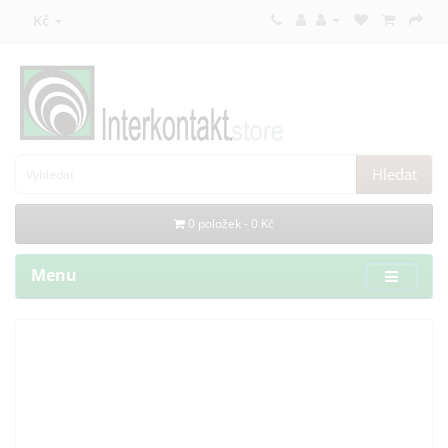
Kč
Hledat
0 položek - 0 Kč
Menu