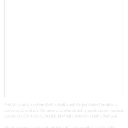
Potěšte ptáčky z celého širého okolí a pořiďte jim stylové krmítko z
borovicového dřeva. Odměnou vám bude dobrý pocit a také možnost
pozorovat různé druhy ptáčků, kteří žijí v blízkosti vašeho domova.
Od jara do podzimu se tak můžete těšit zpěvu stěhovavých ptáků,