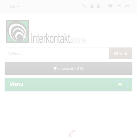
Kč
Hledat
0 položek - 0 Kč
Menu