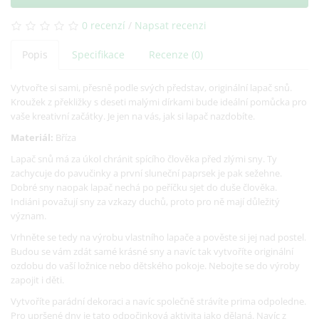
0 recenzí
/
Napsat recenzi
Popis
Specifikace
Recenze (0)
Vytvořte si sami, přesně podle svých představ, originální lapač snů.
Kroužek z překližky s deseti malými dírkami bude ideální pomůcka pro
vaše kreativní začátky. Je jen na vás, jak si lapač nazdobíte.
Materiál:
Bříza
Lapač snů má za úkol chránit spícího člověka před zlými sny. Ty
zachycuje do pavučinky a první sluneční paprsek je pak sežehne.
Dobré sny naopak lapač nechá po peříčku sjet do duše člověka.
Indiáni považují sny za vzkazy duchů, proto pro ně mají důležitý
význam.
Vrhněte se tedy na výrobu vlastního lapače a pověste si jej nad postel.
Budou se vám zdát samé krásné sny a navíc tak vytvoříte originální
ozdobu do vaší ložnice nebo dětského pokoje. Nebojte se do výroby
zapojit i děti.
Vytvoříte parádní dekoraci a navíc společně strávíte prima odpoledne.
Pro upršené dny je tato odpočinková aktivita jako dělaná. Navíc z