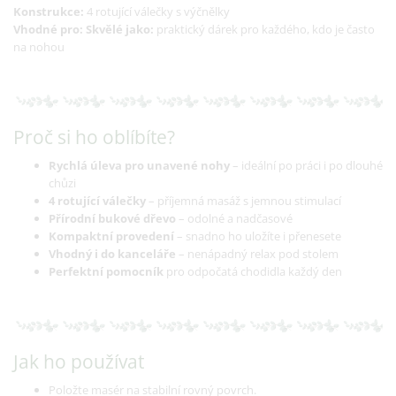
Konstrukce:
4 rotující válečky s výčnělky
Vhodné pro:
Skvělé jako:
praktický dárek pro každého, kdo je často
na nohou
Proč si ho oblíbíte?
Rychlá úleva pro unavené nohy
– ideální po práci i po dlouhé
chůzi
4 rotující válečky
– příjemná masáž s jemnou stimulací
Přírodní bukové dřevo
– odolné a nadčasové
Kompaktní provedení
– snadno ho uložíte i přenesete
Vhodný i do kanceláře
– nenápadný relax pod stolem
Perfektní pomocník
pro odpočatá chodidla každý den
Jak ho používat
Položte masér na stabilní rovný povrch.