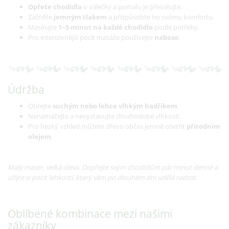
Opřete chodidla
o válečky a pomalu je převalujte.
Začněte
jemným tlakem
a přizpůsobte ho svému komfortu.
Masírujte
1–5 minut na každé chodidlo
podle potřeby.
Pro intenzivnější pocit masáže používejte
naboso
.
Údržba
Otírejte
suchým nebo lehce vlhkým hadříkem
.
Nenamáčejte a nevystavujte dlouhodobé vlhkosti.
Pro hezký vzhled můžete dřevo občas jemně ošetřit
přírodním
olejem
.
Malý masér, velká úleva. Dopřejte svým chodidlům pár minut denně a
užijte si pocit lehkosti, který vám po dlouhém dni udělá radost.
Oblíbené kombinace mezi našimi
zákazníky