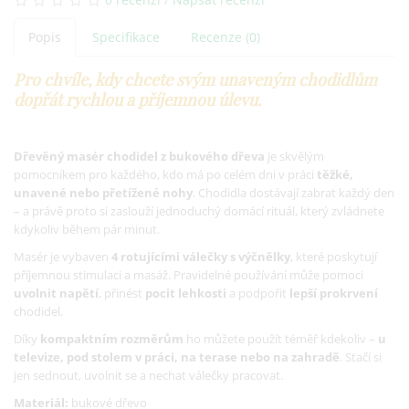
Popis
Specifikace
Recenze (0)
Pro chvíle, kdy chcete svým unaveným chodidlům
dopřát rychlou a příjemnou úlevu.
Dřevěný masér chodidel z bukového dřeva
je skvělým
pomocníkem pro každého, kdo má po celém dni v práci
těžké,
unavené nebo přetížené nohy
. Chodidla dostávají zabrat každý den
– a právě proto si zaslouží jednoduchý domácí rituál, který zvládnete
kdykoliv během pár minut.
Masér je vybaven
4 rotujícími válečky s výčnělky
, které poskytují
příjemnou stimulaci a masáž. Pravidelné používání může pomoci
uvolnit napětí
, přinést
pocit lehkosti
a podpořit
lepší prokrvení
chodidel.
Díky
kompaktním rozměrům
ho můžete použít téměř kdekoliv –
u
televize, pod stolem v práci, na terase nebo na zahradě
. Stačí si
jen sednout, uvolnit se a nechat válečky pracovat.
Materiál:
bukové dřevo