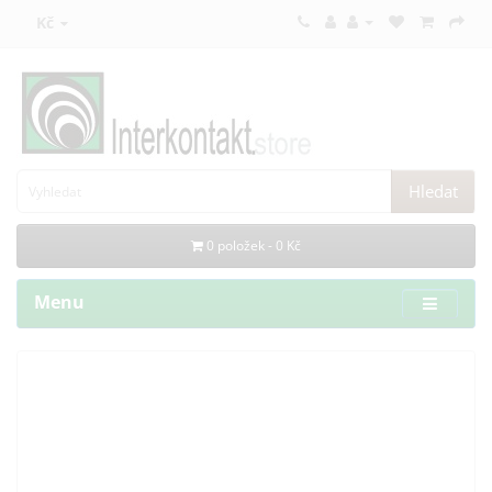
Kč
Hledat
0 položek - 0 Kč
Menu