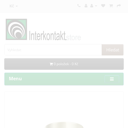
Kč
Hledat
0 položek - 0 Kč
Menu