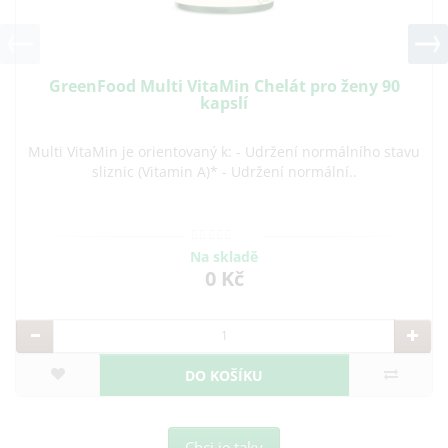
GreenFood Multi VitaMin Chelát pro ženy 90
kapslí
Multi VitaMin je orientovaný k: - Udržení normálního stavu
sliznic (Vitamin A)* - Udržení normální..
Na skladě
0 Kč
DO KOŠÍKU
Chci je taky