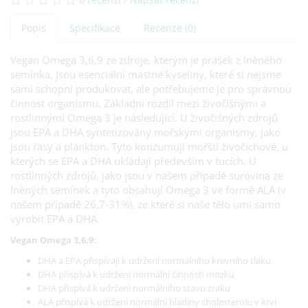
Popis
Specifikace
Recenze (0)
Vegan Omega 3,6,9 ze zdroje, kterým je prášek z lněného
semínka, jsou esenciální mastné kyseliny, které si nejsme
sami schopni produkovat, ale potřebujeme je pro správnou
činnost organismu. Základní rozdíl mezi živočišnými a
rostlinnými Omega 3 je následující. U živočišných zdrojů
jsou EPA a DHA syntetizovány mořskými organismy, jako
jsou řasy a plankton. Tyto konzumují mořští živočichové, u
kterých se EPA a DHA ukládají především v tucích. U
rostlinných zdrojů, jako jsou v našem případě surovina ze
lněných semínek a tyto obsahují Omega 3 ve formě ALA (v
našem případě 26,7-31%), ze které si naše tělo umí samo
vyrobit EPA a DHA.
Vegan Omega 3,6,9:
DHA a EPA přispívají k udržení normálního krevního tlaku
DHA přispívá k udržení normální činnosti mozku
DHA přispívá k udržení normálního stavu zraku
ALA přispívá k udržení normální hladiny cholesterolu v krvi