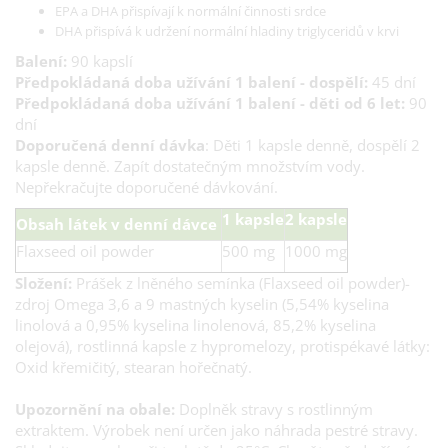
EPA a DHA přispívají k normální činnosti srdce
DHA přispívá k udržení normální hladiny triglyceridů v krvi
Balení:
90 kapslí
Předpokládaná doba užívání 1 balení - dospělí:
45 dní
Předpokládaná doba užívání 1 balení - děti od 6 let:
90
dní
Doporučená denní dávka
: Děti 1 kapsle denně, dospělí 2
kapsle denně. Zapít dostatečným množstvím vody.
Nepřekračujte doporučené dávkování.
1 kapsle
2 kapsle
Obsah látek v denní dávce
Flaxseed oil powder
500 mg
1000 mg
Složení:
Prášek z lněného semínka (Flaxseed oil powder)-
zdroj Omega 3,6 a 9 mastných kyselin (5,54% kyselina
linolová a 0,95% kyselina linolenová, 85,2% kyselina
olejová), rostlinná kapsle z hypromelozy, protispékavé látky:
Oxid křemičitý, stearan hořečnatý.
Upozornění na obale:
Doplněk stravy s rostlinným
extraktem. Výrobek není určen jako náhrada pestré stravy.