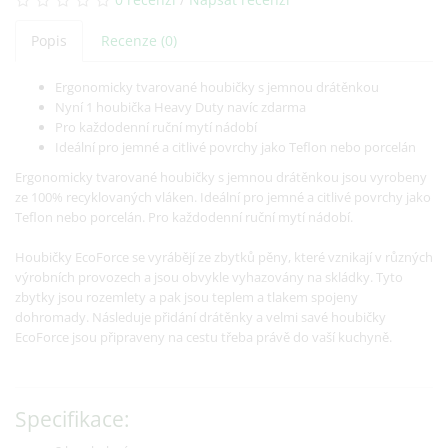
Popis
Recenze (0)
Ergonomicky tvarované houbičky s jemnou drátěnkou
Nyní 1 houbička Heavy Duty navíc zdarma
Pro každodenní ruční mytí nádobí
Ideální pro jemné a citlivé povrchy jako Teflon nebo porcelán
Ergonomicky tvarované houbičky s jemnou drátěnkou jsou vyrobeny
ze 100% recyklovaných vláken. Ideální pro jemné a citlivé povrchy jako
Teflon nebo porcelán. Pro každodenní ruční mytí nádobí.
Houbičky EcoForce se vyrábějí ze zbytků pěny, které vznikají v různých
výrobních provozech a jsou obvykle vyhazovány na skládky. Tyto
zbytky jsou rozemlety a pak jsou teplem a tlakem spojeny
dohromady. Následuje přidání drátěnky a velmi savé houbičky
EcoForce jsou připraveny na cestu třeba právě do vaší kuchyně.
Specifikace: