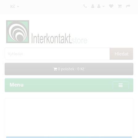
Kč
Hledat
0 položek - 0 Kč
Menu