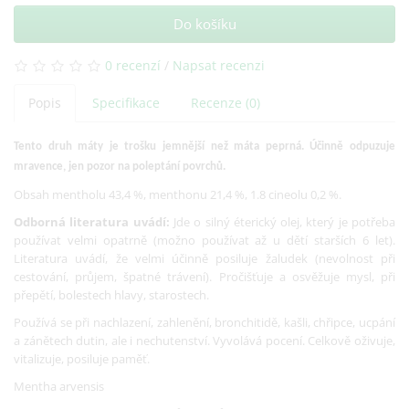
Do košíku
0 recenzí
/
Napsat recenzi
Popis
Specifikace
Recenze (0)
Tento druh máty je trošku jemnější než máta peprná.
Účinně odpuzuje
mravence, jen pozor na poleptání povrchů.
Obsah mentholu 43,4 %, menthonu 21,4 %, 1.8 cineolu 0,2 %.
Odborná literatura uvádí:
Jde o silný éterický olej, který je potřeba
používat velmi opatrně (možno používat až u dětí starších 6 let).
Literatura uvádí, že velmi účinně posiluje žaludek (nevolnost při
cestování, průjem, špatné trávení). Pročišťuje a osvěžuje mysl, při
přepětí, bolestech hlavy, starostech.
Používá se při nachlazení, zahlenění, bronchitidě, kašli, chřipce, ucpání
a zánětech dutin, ale i nechutenství. Vyvolává pocení. Celkově oživuje,
vitalizuje, posiluje paměť.
Mentha arvensis