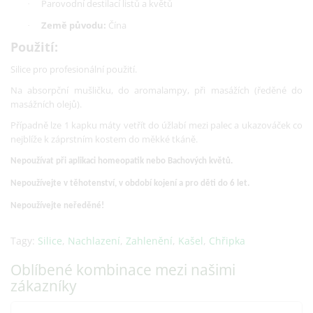
Parovodní destilací listů a květů
·
Země původu:
Čína
·
Použití:
Silice pro profesionální použití.
Na absorpční mušličku, do aromalampy, při masážích (ředěné do
masážních olejů).
Případně lze 1 kapku máty vetřít do úžlabí mezi palec a ukazováček co
nejblíže k záprstním kostem do měkké tkáně.
Nepoužívat při aplikaci homeopatik nebo Bachových květů.
Nepoužívejte v těhotenství, v období kojení a pro děti do 6 let.
Nepoužívejte neředěné!
Tagy:
Silice
,
Nachlazení
,
Zahlenění
,
Kašel
,
Chřipka
Oblíbené kombinace mezi našimi
zákazníky