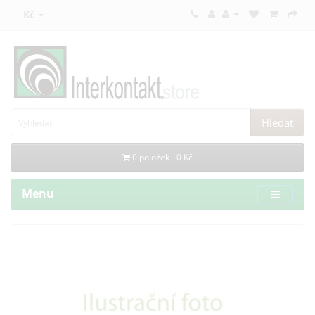
Kč
Hledat
0 položek - 0 Kč
Menu