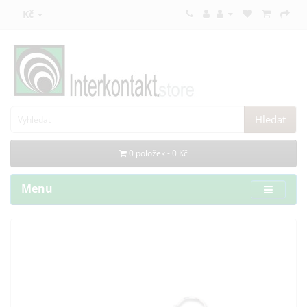
Kč
Hledat
0 položek - 0 Kč
Menu