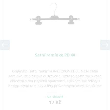
Šatní ramínko PD 40
Originální šatní ramínka INTERKONTAKT. Naše šatní
ramínka, ať plastová či dřevěná, vždy se postarají o Vaše
oblečení s tou největší opatrností. Hýčkejte své oděvy s
designovými ramínky a léty prověřenými tvary. Nabízíme
praktická ramínka na šaty, sukně i
Na skladě
17 Kč