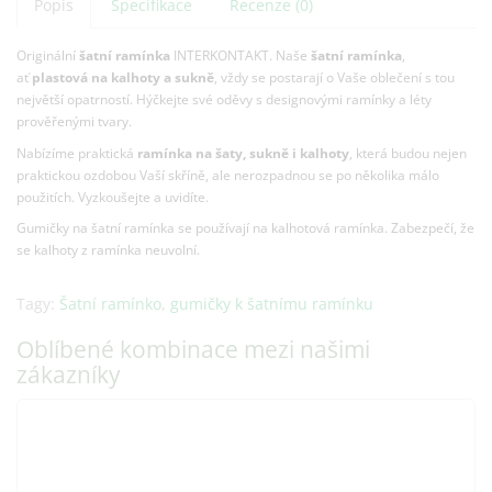
Popis
Specifikace
Recenze (0)
Originální
šatní ramínka
INTERKONTAKT. Naše
šatní ramínka
,
ať
plastová
na kalhoty a sukně
, vždy se postarají o Vaše oblečení s tou
největší opatrností. Hýčkejte své oděvy s designovými ramínky a léty
prověřenými tvary.
Nabízíme praktická
ramínka na šaty, sukně i kalhoty
, která budou nejen
praktickou ozdobou Vaší skříně, ale nerozpadnou se po několika málo
použitích. Vyzkoušejte a uvidíte.
Gumičky na šatní ramínka se používají na kalhotová ramínka. Zabezpečí, že
se kalhoty z ramínka neuvolní.
Tagy:
Šatní ramínko
,
gumičky k šatnímu ramínku
Oblíbené kombinace mezi našimi
zákazníky