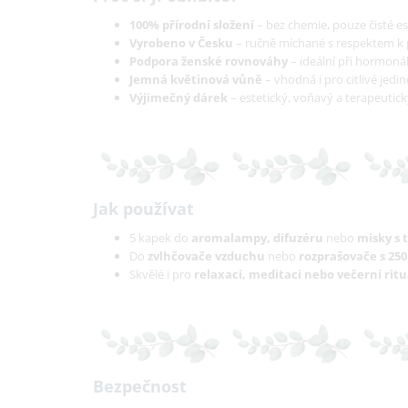
100% přírodní složení
– bez chemie, pouze čisté es
Vyrobeno v Česku
– ručně míchané s respektem k 
Podpora ženské rovnováhy
– ideální při hormoná
Jemná květinová vůně
– vhodná i pro citlivé jedin
Výjimečný dárek
– estetický, voňavý a terapeutick
Jak používat
5 kapek do
aromalampy, difuzéru
nebo
misky s 
Do
zvlhčovače vzduchu
nebo
rozprašovače s 250
Skvělé i pro
relaxaci, meditaci nebo večerní ritu
Bezpečnost