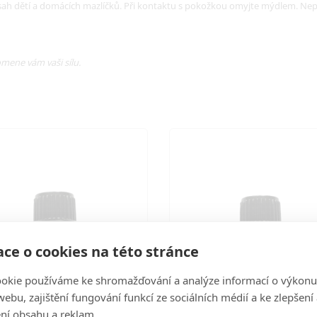
sah dětí a domácích mazlíčků. Při kontaktu s pokožkou omyjte mýdlem. Nep
mene vám vaši sílu.
ce o cookies na této stránce
okie používáme ke shromažďování a analýze informací o výkonu
ebu, zajištění fungování funkcí ze sociálních médií a ke zlepšení
ní obsahu a reklam.