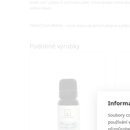
Směs není určena k vnitřnímu užití. Uchovávejte mimo do
odborníkem.
PRAVČICKÁ BRÁNA – vůně, která vás jemně obejme a připo
Podobné výrobky
Informa
Soubory co
používání w
přizpůsobe