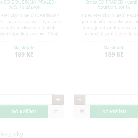
s EO BOUBÍNSKÝ PRALES -
Směs EO PRADĚD - vanil
pačuli a zázvor
bourbon, tonka
 éterických olejů BOUBÍNSKÝ
Směs éterických olejů PRA
S – pačuli a zázvor s typickou
jemnou vůní vanilky bourb
ce balzamickou vůní pačule
tonky je tak podmanivá, že s
hčená špetkou zázvoru. Vůně
okamžitě zamilujete. Je to
sobí antisepticky, hojivě a
nejjemnější vůně z naší nab
ceníte ji při problémech s
sladká, oblíbená zejména 
Na skladě
Na skladě
vostí, depresemi, či pocitech
muži. Vůně vanilky půso
189 Kč
189 Kč
vyčerpání.
harmonizačně, uvolňuje h
štěstí, pro
DO KOŠÍKU
DO KOŠÍKU
ákazníky