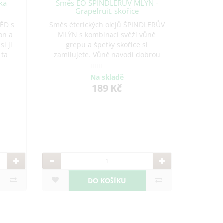
ka
Směs EO ŠPINDLERŮV MLÝN -
Grapefruit, skořice
DĚD s
Směs éterických olejů ŠPINDLERŮV
on a
MLÝN s kombinací svěží vůně
i ji
grepu a špetky skořice si
 ta
zamilujete. Vůně navodí dobrou
ídky,
náladu, navíc dezinfikuje a
mezi
osvěžuje vzduch, působí proti
Na skladě
bí
komárům a mouchám. Grep přináší
189 Kč
ormon
jiskřivou radost a povzbuzuje mysl.
Skořice zah
DO KOŠÍKU