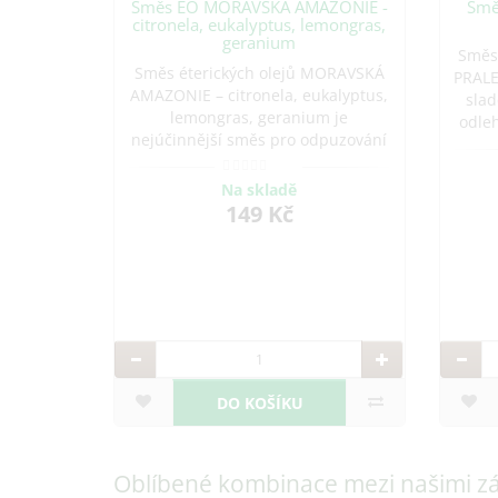
Směs EO MORAVSKÁ AMAZONIE -
Smě
citronela, eukalyptus, lemongras,
geranium
Směs
Směs éterických olejů MORAVSKÁ
PRALE
AMAZONIE – citronela, eukalyptus,
slad
lemongras, geranium je
odle
nejúčinnější směs pro odpuzování
pů
hmyzu, jaká tu kdy byla. Pokud
o
máte dost syntetických odpuzovačů
nespa
Na skladě
a hledáte alternativu, která Vám
149 Kč
bude příjemná, ale ochrání vás
před
DO KOŠÍKU
Oblíbené kombinace mezi našimi z