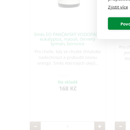
Zjistit více
Povo
Směs EO PANČAVSKÝ VODOPÁD -
Směs 
eukalyptus, niaouli, červený
tymián, borovice
Pro ch
Pro chvíle, kdy se chcete zhluboka
je
nadechnout a probudit novou
ét
energii. Směs éterických olejů..
Na skladě
168 Kč