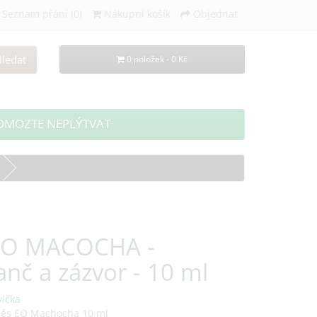
Seznam přání (0)
Nákupní košík
Objednat
ledat
0 položek - 0 Kč
OMOZTE NEPLÝTVAT
EO MACOCHA -
nč a zázvor - 10 ml
víčka
měs EO Machocha 10 ml