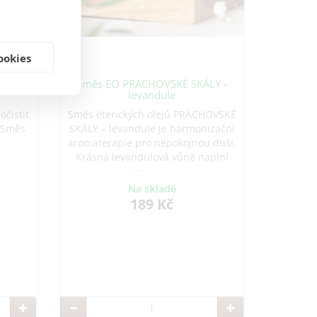
ookies
edr,
Směs EO PRACHOVSKÉ SKÁLY -
levandule
očistit
Směs éterických olejů PRACHOVSKÉ
. Směs
SKÁLY – levandule je harmonizační
aromaterapie pro nepokojnou duši.
Krásná levandulová vůně naplní
váš domov pohodou a klidem.
Harmonizuje, pomáhá zvládnout
Na skladě
úzkosti, neklid, projevy PMS a
189 Kč
menopauzy.