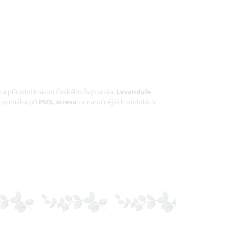
 a přírodní krásou Českého Švýcarska.
Levandule
rá pomáhá při
PMS, stresu
i v náročnějších obdobích