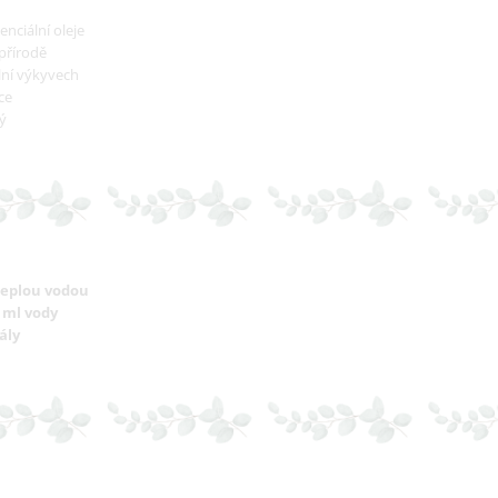
enciální oleje
přírodě
lní výkyvech
ce
ý
teplou vodou
 ml vody
ály