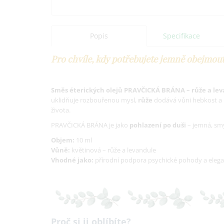
Popis
Specifikace
Pro chvíle, kdy potřebujete jemně obejmout
Směs éterických olejů PRAVČICKÁ BRÁNA – růže a le
uklidňuje rozbouřenou mysl,
růže
dodává vůni hebkost a
života.
PRAVČICKÁ BRÁNA je jako
pohlazení po duši
– jemná, smys
Objem:
10 ml
Vůně:
květinová – růže a levandule
Vhodné jako:
přírodní podpora psychické pohody a elega
Proč si ji oblíbíte?