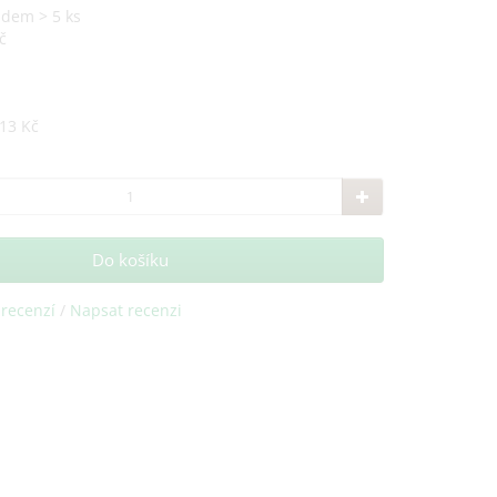
adem > 5 ks
č
13 Kč
Do košíku
 recenzí
/
Napsat recenzi