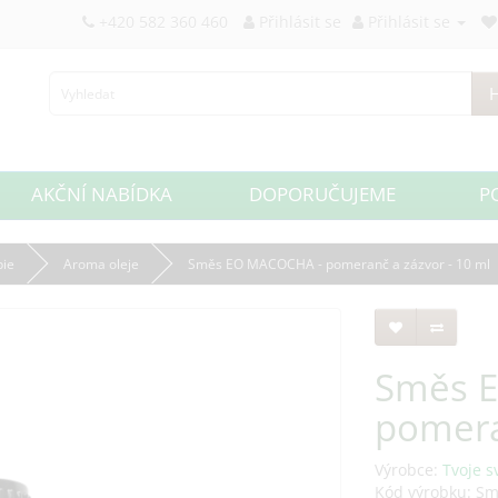
+420 582 360 460
Přihlásit se
Přihlásit se
H
AKČNÍ NABÍDKA
DOPORUČUJEME
P
ie
Aroma oleje
Směs EO MACOCHA - pomeranč a zázvor - 10 ml
Směs 
pomera
Výrobce:
Tvoje s
Kód výrobku: S