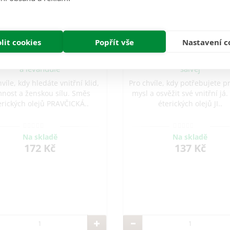
lit cookies
Popřít vše
Nastavení c
EO PRAVČICKÁ BRÁNA - růže
Směs EO JIZERKA - máta, c
a levandule
šalvěj
víle, kdy hledáte vnitřní klid,
Pro chvíle, kdy potřebujete pr
mnost a ženskou sílu. Směs
mysl a osvěžit své vnitřní já
erických olejů PRAVČICKÁ..
éterických olejů JI..
Na skladě
Na skladě
172 Kč
137 Kč