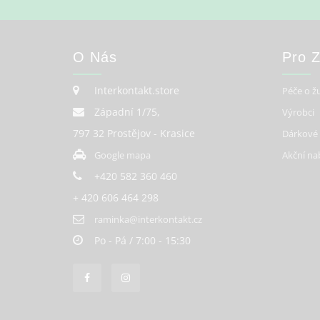
O Nás
Pro 
Interkontakt.store
Péče o ž
Západní 1/75,
Výrobci
797 32 Prostějov - Krasice
Dárkové
Google mapa
Akční na
+420 582 360 460
+ 420 606 464 298
raminka@interkontakt.cz
Po - Pá / 7:00 - 15:30