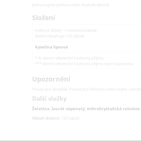
Jedna kapsle jednou nebo dvakrát denně.
Složení
Velikost dávky: 1 rostlinná kapsle
Balení obsahuje 120 dávek.
Kyselina lipoová
* % denní referenční hodnoty příjmu
*** denní referenční hodnota příjmu není stanovena
Upozornění
Pouze pro dospělé.
Pokud jste těhotná nebo kojíte, užívát
Další složky
Želatina
, l
aurát vápenatý
,
mikrokrystalická celulóza
Obsah baleni:
120 kapslí