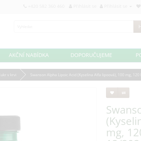
+420 582 360 460
Přihlásit se
Přihlásit se
H
AKČNÍ NABÍDKA
DOPORUČUJEME
P
ukr v krvi
Swanson Alpha Lipoic Acid (Kyselina Alfa lipoová), 100 mg, 120
Swanso
(Kyseli
mg, 120