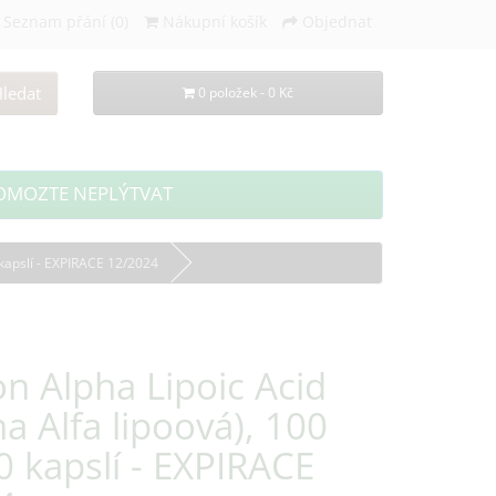
Seznam přání (0)
Nákupní košík
Objednat
ledat
0 položek - 0 Kč
OMOZTE NEPLÝTVAT
 kapslí - EXPIRACE 12/2024
n Alpha Lipoic Acid
na Alfa lipoová), 100
 kapslí - EXPIRACE