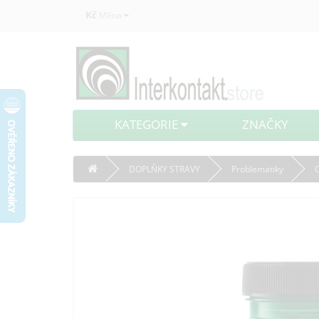
Kč
Měna
KATEGORIE
ZNAČKY
DOPLŇKY STRAVY
Problematiky
C