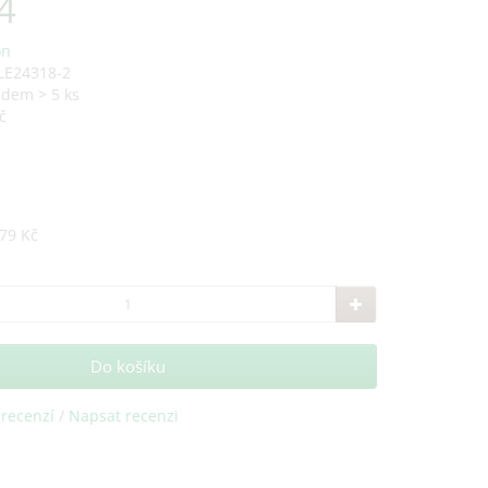
4
on
LE24318-2
adem > 5 ks
č
79 Kč
Do košíku
 recenzí
/
Napsat recenzi