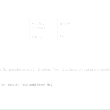
Množství
%RHP*
v 1 dávce
100 mg
***
e léky, poraďte se se svým lékařem dříve, než začnete tento přípravek použí
(rostlinná vláknina),
oxid křemičitý
.