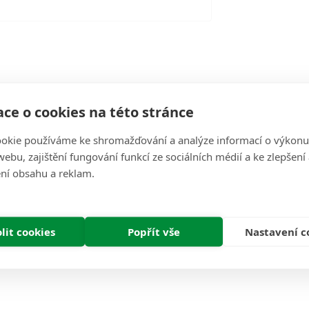
ce o cookies na této stránce
Recenze (0)
okie používáme ke shromažďování a analýze informací o výkonu
d (Kyselina Alfa lipoová), 100 mg
ebu, zajištění fungování funkcí ze sociálních médií a ke zlepšení
ní obsahu a reklam.
etabolickou podporu pomocí super silné kyseliny lipoové.
Tento doplněk kys
ktivitu dalších antioxidantů, jako je vitamin C a vitamin E. Kyselina alfa-li
odporu zdravých metabolických funkcí u osob s omezenou stravou.
lit cookies
Popřít vše
Nastavení c