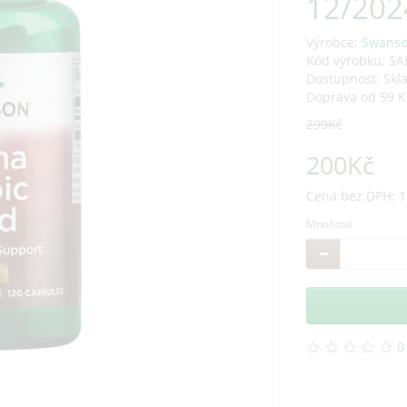
12/202
Výrobce:
Swans
Kód výrobku: SA
Dostupnost: Skl
Doprava od 59 K
299Kč
200Kč
Cena bez DPH: 1
Množství
0