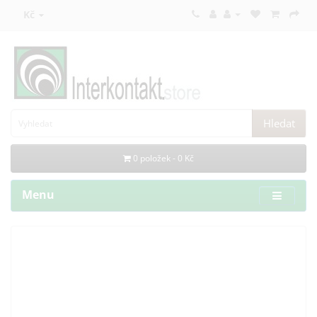
Kč
Hledat
0 položek - 0 Kč
Menu