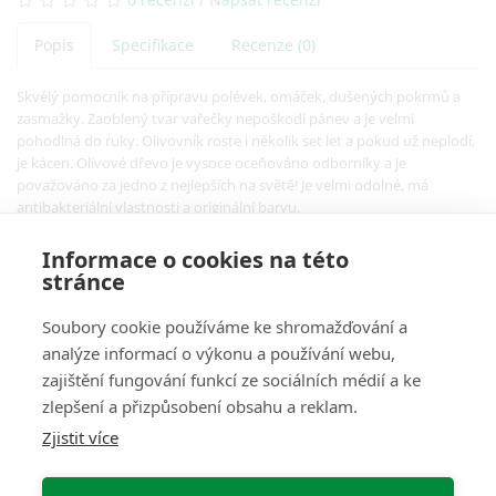
Popis
Specifikace
Recenze (0)
Skvělý pomocník na přípravu polévek, omáček, dušených pokrmů a
zasmažky. Zaoblený tvar vařečky nepoškodí pánev a je velmi
pohodlná do ruky. Olivovník roste i několik set let a pokud už neplodí,
je kácen. Olivové dřevo je vysoce oceňováno odborníky a je
považováno za jedno z nejlepších na světě! Je velmi odolné, má
antibakteriální vlastnosti a originální barvu.
Informace o cookies na této
stránce
Soubory cookie používáme ke shromažďování a
analýze informací o výkonu a používání webu,
O Nás
zajištění fungování funkcí ze sociálních médií a ke
zlepšení a přizpůsobení obsahu a reklam.
Pro Zákazníky
Zjistit více
Informace