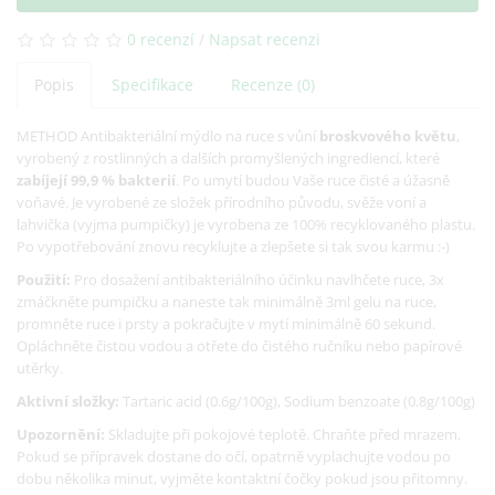
0 recenzí
/
Napsat recenzi
Popis
Specifikace
Recenze (0)
METHOD Antibakteriální mýdlo na ruce s vůní
broskvového květu
,
vyrobený z rostlinných a dalších promyšlených ingrediencí, které
zabíjejí 99,9 % bakterií
. Po umytí budou Vaše ruce čisté a úžasně
voňavé. Je vyrobené ze složek přírodního původu, svěže voní a
lahvička (vyjma pumpičky) je vyrobena ze 100% recyklovaného plastu.
Po vypotřebování znovu recyklujte a zlepšete si tak svou karmu :-)
Použití:
Pro dosažení antibakteriálního účinku navlhčete ruce, 3x
zmáčkněte pumpičku a naneste tak minimálně 3ml gelu na ruce,
promněte ruce i prsty a pokračujte v mytí minimálně 60 sekund.
Opláchněte čistou vodou a otřete do čistého ručníku nebo papírové
utěrky.
Aktivní složky:
Tartaric acid (0.6g/100g), Sodium benzoate (0.8g/100g)
Upozornění:
Skladujte při pokojové teplotě. Chraňte před mrazem.
Pokud se přípravek dostane do očí, opatrně vyplachujte vodou po
dobu několika minut, vyjměte kontaktní čočky pokud jsou přitomny.