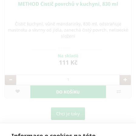
METHOD Čistič povrchů v kuchyni, 830 ml
Čistič kuchyní, vůně mandarinky, 830 ml, odstraňuje
mastnotu a skvrny od jídla, zanechá čistý povrch, netoxické
složení
Na skladě
111 Kč
DO KOŠÍKU
Chci je taky
Informace o cookies na této