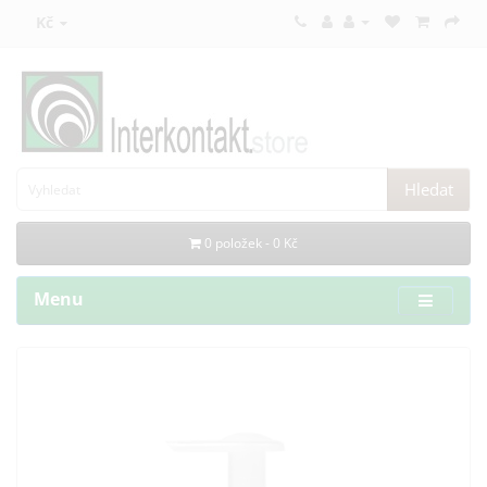
Kč
Hledat
0 položek - 0 Kč
Menu