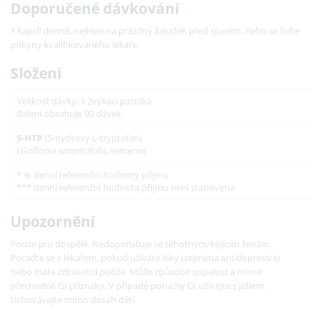
Doporučené dávkování
1 kapsli denně, nejlépe na prázdný žaludek před spaním, nebo se řiďte
pokyny kvalifikovaného lékaře.
Složení
Velikost dávky: 1 žvýkací pastilka
Balení obsahuje 90 dávek.
5-HTP
(5-hydroxy L-tryptofan)
(
Griffonia simplicifolia
,
semeno)
* % denní referenční hodnoty příjmu
*** denní referenční hodnota příjmu není stanovena
Upozornění
Pouze pro dospělé. Nedoporučuje se těhotným/kojícím ženám.
Poraďte se s lékařem, pokud užíváte léky (zejména antidepresiva)
nebo máte zdravotní potíže. Může způsobit ospalost a mírné
přechodné GI příznaky. V případě poruchy GI užívejte s jídlem.
Uchovávejte mimo dosah dětí.