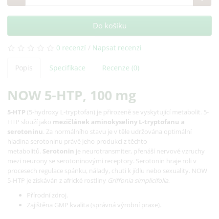
Do košíku
0 recenzí
/
Napsat recenzi
Popis
Specifikace
Recenze (0)
NOW 5-HTP, 100 mg
5-HTP
(5-hydroxy L-tryptofan) je přirozeně se vyskytující metabolit. 5-
HTP slouží jako
mezičlánek aminokyseliny L-tryptofanu a
serotoninu
. Za normálního stavu je v těle udržována optimální
hladina serotoninu právě jeho produkcí z těchto
metabolitů.
Serotonin
je neurotransmiter, přenáší nervové vzruchy
mezi neurony se serotoninovými receptory. Serotonin hraje roli v
procesech regulace spánku, nálady, chuti k jídlu nebo sexuality. NOW
5-HTP je získáván z africké rostliny
Griffonia simplicifolia
.
Přírodní zdroj.
Zajištěna GMP kvalita (správná výrobní praxe).