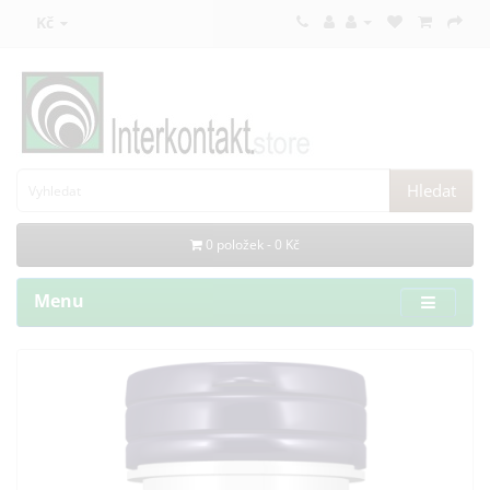
Kč
Hledat
0 položek - 0 Kč
Menu